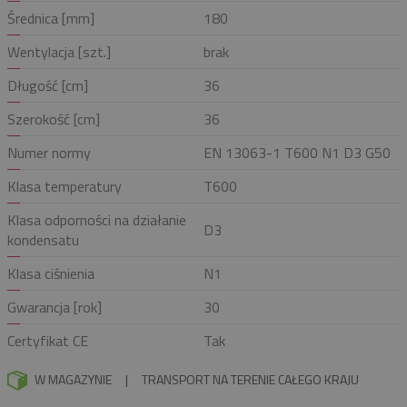
Średnica [mm]
180
Wentylacja [szt.]
brak
Długość [cm]
36
Szerokość [cm]
36
Numer normy
EN 13063-1 T600 N1 D3 G50
Klasa temperatury
T600
Klasa odporności na działanie
D3
kondensatu
Klasa ciśnienia
N1
Gwarancja [rok]
30
Certyfikat CE
Tak
W MAGAZYNIE
|
TRANSPORT NA TERENIE CAŁEGO KRAJU