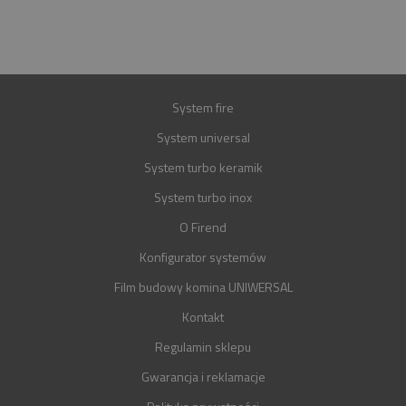
GWARANCJA
30 LAT
System fire
System universal
System turbo keramik
System turbo inox
O Firend
Konfigurator systemów
Film budowy komina UNIWERSAL
Kontakt
Regulamin sklepu
Gwarancja i reklamacje