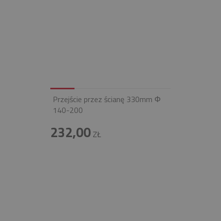
Przejście przez ścianę 330mm Φ
140-200
232,00
ZŁ
INFOLINIA
+48 697 100 643
E-MAIL
BIURO@FIREND.PL