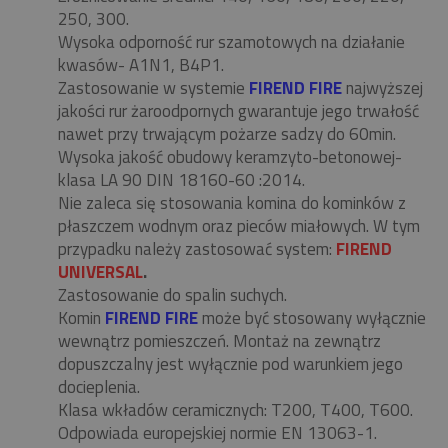
250, 300.
Wysoka odporność rur szamotowych na działanie
kwasów- A1N1, B4P1.
Zastosowanie w systemie
FIREND FIRE
najwyższej
jakości rur żaroodpornych gwarantuje jego trwałość
nawet przy trwającym pożarze sadzy do 60min.
Wysoka jakość obudowy keramzyto-betonowej-
klasa LA 90 DIN 18160-60 :2014.
Nie zaleca się stosowania komina do kominków z
płaszczem wodnym oraz pieców miałowych. W tym
przypadku należy zastosować system:
FIREND
UNIVERSAL
.
Zastosowanie do spalin suchych.
Komin
FIREND FIRE
może być stosowany wyłącznie
wewnątrz pomieszczeń. Montaż na zewnątrz
dopuszczalny jest wyłącznie pod warunkiem jego
docieplenia.
Klasa wkładów ceramicznych: T200, T400, T600.
Odpowiada europejskiej normie EN 13063-1.