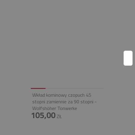
Wkład kominowy czopuch 45
stopni zamiennie za 90 stopni -
Wolfshöher Tonwerke
105,00
ZŁ