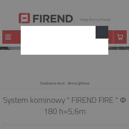
PRODUKT
Znajdujesz się w:
strona główna
System kominowy " FIREND FIRE " Φ
180 h=5,6m