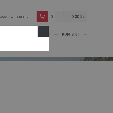
0
0,00 ZŁ
LOGUJ
/
ZAREJESTRUJ
DOWLANE
KONFIGURUJ
KONTAKT