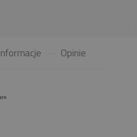
nformacje
Opinie
ern