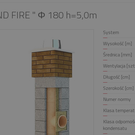
ND FIRE " Φ 180 h=5,0m
System
Wysokość [m]
Średnica [mm]
Wentylacja [szt
Długość [cm]
Szerokość [cm]
Numer normy
Klasa temperat
Klasa odpornośc
kondensatu