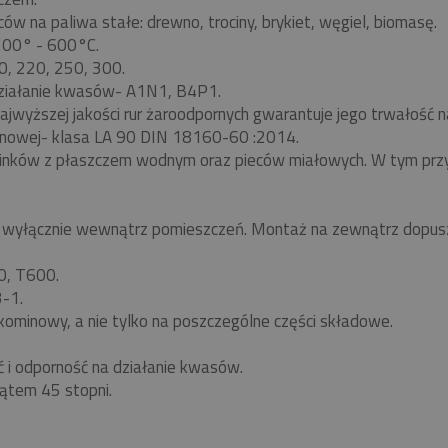
w na paliwa stałe: drewno, trociny, brykiet, węgiel, biomasę.
 200° - 600°C.
0, 220, 250, 300.
ziałanie kwasów- A1N1, B4P1.
ajwyższej jakości rur żaroodpornych gwarantuje jego trwałość
nowej- klasa LA 90 DIN 18160-60 :2014.
minków z płaszczem wodnym oraz pieców miałowych. W tym pr
yłącznie wewnątrz pomieszczeń. Montaż na zewnątrz dopuszc
0, T600.
-1.
kominowy, a nie tylko na poszczególne części składowe.
ć i odporność na działanie kwasów.
ątem 45 stopni.