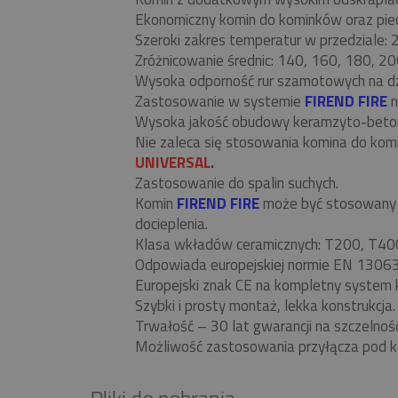
Ekonomiczny komin do kominków oraz piecó
Szeroki zakres temperatur w przedziale:
Zróżnicowanie średnic: 140, 160, 180, 20
Wysoka odporność rur szamotowych na d
Zastosowanie w systemie
FIREND FIRE
n
Wysoka jakość obudowy keramzyto-beto
Nie zaleca się stosowania komina do ko
UNIVERSAL
.
Zastosowanie do spalin suchych.
Komin
FIREND FIRE
może być stosowany w
docieplenia.
Klasa wkładów ceramicznych: T200, T40
Odpowiada europejskiej normie EN 13063
Europejski znak CE na kompletny system 
Szybki i prosty montaż, lekka konstrukcja.
Trwałość – 30 lat gwarancji na szczelnoś
Możliwość zastosowania przyłącza pod k
Pliki do pobrania