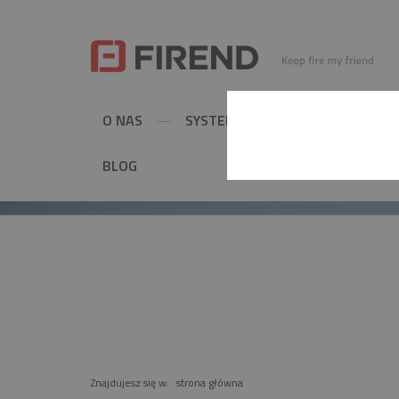
O NAS
SYSTEMY KOMINOWE
MET
BLOG
PRODUKT
Znajdujesz się w:
strona główna