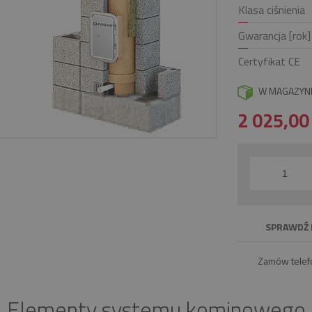
Klasa ciśnienia
Gwarancja [rok]
Certyfikat CE
W MAGAZYN
2 025,0
SPRAWDŹ 
Zamów telef
Elementy systemu kominowego