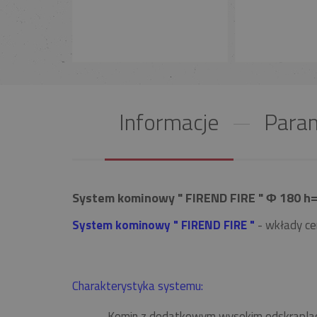
Informacje
Param
System kominowy " FIREND FIRE " Φ 180 h=
System kominowy " FIREND FIRE "
- wkłady ce
Charakterystyka systemu:
Komin z dodatkowym wysokim odskrapla