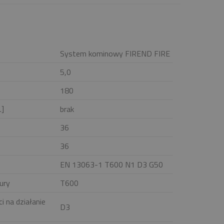
System kominowy FIREND FIRE
5,0
180
.]
brak
36
36
EN 13063-1 T600 N1 D3 G50
ury
T600
i na działanie
D3