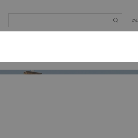
ZA
AL
OGRÓD
ENERGIA ODNAWIALNA
MAT. BU