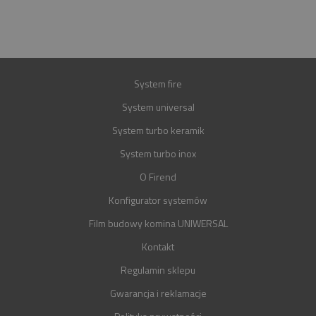
GWARANCJA
30 LAT
System fire
System universal
System turbo keramik
System turbo inox
O Firend
Konfigurator systemów
Film budowy komina UNIWERSAL
Kontakt
Regulamin sklepu
Gwarancja i reklamacje