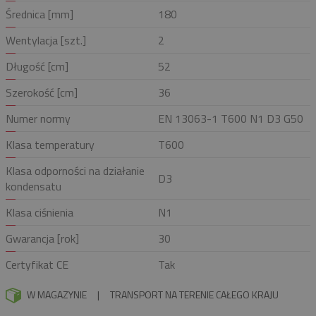
Średnica [mm]
180
Wentylacja [szt.]
2
Długość [cm]
52
Szerokość [cm]
36
Numer normy
EN 13063-1 T600 N1 D3 G50
Klasa temperatury
T600
Klasa odporności na działanie
D3
kondensatu
Klasa ciśnienia
N1
Gwarancja [rok]
30
Certyfikat CE
Tak
W MAGAZYNIE
|
TRANSPORT NA TERENIE CAŁEGO KRAJU