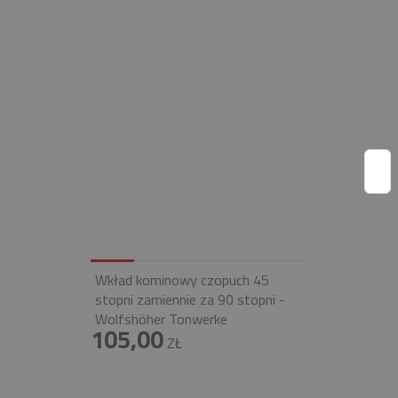
Wkład kominowy czopuch 45
stopni zamiennie za 90 stopni -
Wolfshöher Tonwerke
105,00
ZŁ