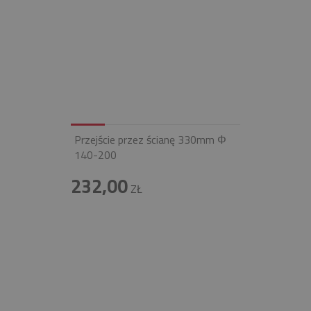
Przejście przez ścianę 330mm Φ
140-200
232,00
ZŁ
INFOLINIA
+48 697 100 643
E-MAIL
BIURO@FIREND.PL