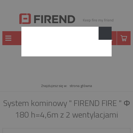
PRODUKT
Znajdujesz się w:
strona główna
System kominowy " FIREND FIRE " Φ
180 h=4,6m z 2 wentylacjami