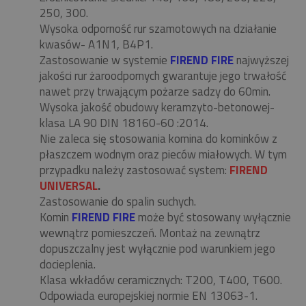
250, 300.
Wysoka odporność rur szamotowych na działanie
kwasów- A1N1, B4P1.
Zastosowanie w systemie
FIREND FIRE
najwyższej
jakości rur żaroodpornych gwarantuje jego trwałość
nawet przy trwającym pożarze sadzy do 60min.
Wysoka jakość obudowy keramzyto-betonowej-
klasa LA 90 DIN 18160-60 :2014.
Nie zaleca się stosowania komina do kominków z
płaszczem wodnym oraz pieców miałowych. W tym
przypadku należy zastosować system:
FIREND
UNIVERSAL
.
Zastosowanie do spalin suchych.
Komin
FIREND FIRE
może być stosowany wyłącznie
wewnątrz pomieszczeń. Montaż na zewnątrz
dopuszczalny jest wyłącznie pod warunkiem jego
docieplenia.
Klasa wkładów ceramicznych: T200, T400, T600.
Odpowiada europejskiej normie EN 13063-1.