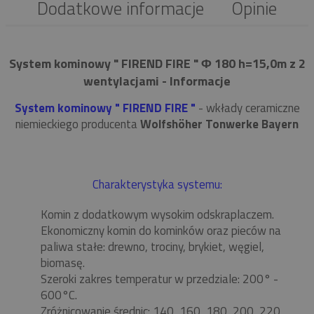
Dodatkowe informacje
Opinie
System kominowy " FIREND FIRE " Φ 180 h=15,0m z 2
wentylacjami - Informacje
System kominowy " FIREND FIRE "
- wkłady ceramiczne
niemieckiego producenta
Wolfshöher Tonwerke Bayern
Charakterystyka systemu:
Komin z dodatkowym wysokim odskraplaczem.
Ekonomiczny komin do kominków oraz pieców na
paliwa stałe: drewno, trociny, brykiet, węgiel,
biomasę.
Szeroki zakres temperatur w przedziale: 200° -
600°C.
Zróżnicowanie średnic: 140, 160, 180, 200, 220,