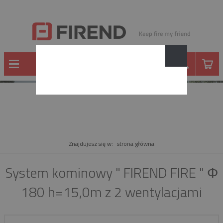
PRODUKT
Znajdujesz się w:
strona główna
System kominowy " FIREND FIRE " Φ
180 h=15,0m z 2 wentylacjami