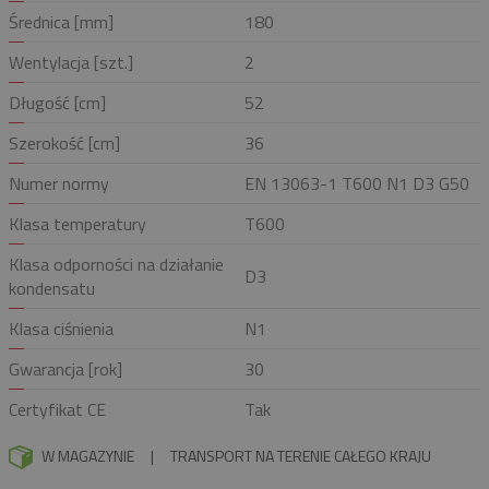
Średnica [mm]
180
Wentylacja [szt.]
2
Długość [cm]
52
Szerokość [cm]
36
Numer normy
EN 13063-1 T600 N1 D3 G50
Klasa temperatury
T600
Klasa odporności na działanie
D3
kondensatu
Klasa ciśnienia
N1
Gwarancja [rok]
30
Certyfikat CE
Tak
W MAGAZYNIE
|
TRANSPORT NA TERENIE CAŁEGO KRAJU