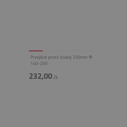
Przejście przez ścianę 330mm Φ
140-200
232,00
ZŁ
INFOLINIA
+48 697 100 643
E-MAIL
BIURO@FIREND.PL