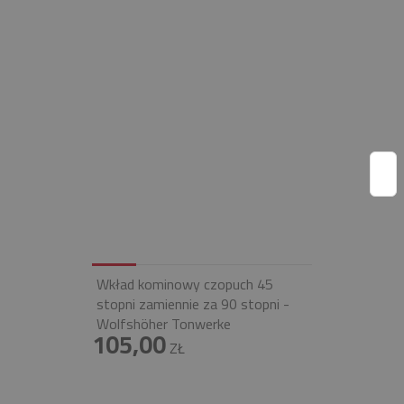
Wkład kominowy czopuch 45
stopni zamiennie za 90 stopni -
Wolfshöher Tonwerke
105,00
ZŁ