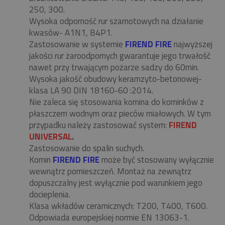
250, 300.
Wysoka odporność rur szamotowych na działanie
kwasów- A1N1, B4P1.
Zastosowanie w systemie
FIREND FIRE
najwyższej
jakości rur żaroodpornych gwarantuje jego trwałość
nawet przy trwającym pożarze sadzy do 60min.
Wysoka jakość obudowy keramzyto-betonowej-
klasa LA 90 DIN 18160-60 :2014.
Nie zaleca się stosowania komina do kominków z
płaszczem wodnym oraz pieców miałowych. W tym
przypadku należy zastosować system:
FIREND
UNIVERSAL
.
Zastosowanie do spalin suchych.
Komin
FIREND FIRE
może być stosowany wyłącznie
wewnątrz pomieszczeń. Montaż na zewnątrz
dopuszczalny jest wyłącznie pod warunkiem jego
docieplenia.
Klasa wkładów ceramicznych: T200, T400, T600.
Odpowiada europejskiej normie EN 13063-1.