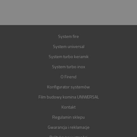
GWARANCJA
30 LAT
System fire
System universal
System turbo keramik
System turbo inox
O Firend
Konfigurator systemów
Film budowy komina UNIWERSAL
Kontakt
Regulamin sklepu
Gwarancja i reklamacje