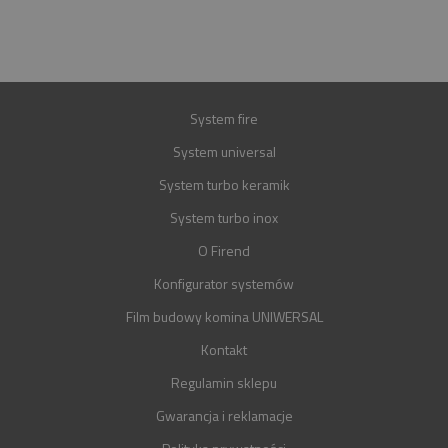
GWARANCJA
30 LAT
System fire
System universal
System turbo keramik
System turbo inox
O Firend
Konfigurator systemów
Film budowy komina UNIWERSAL
Kontakt
Regulamin sklepu
Gwarancja i reklamacje