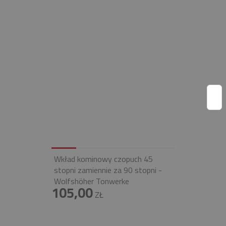
Wkład kominowy czopuch 45
stopni zamiennie za 90 stopni -
Wolfshöher Tonwerke
105,00
ZŁ