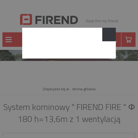
PRODUKT
Znajdujesz się w:
strona główna
System kominowy " FIREND FIRE " Φ
180 h=13,6m z 1 wentylacją