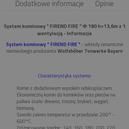
Dodatkowe informacje
Opinie
System kominowy " FIREND FIRE " Φ 180 h=13,6m z 1
wentylacją - Informacje
System kominowy " FIREND FIRE "
- wkłady ceramiczne
niemieckiego producenta
Wolfshöher Tonwerke Bayern
Charakterystyka systemu:
Komin z dodatkowym wysokim odskraplaczem.
Ekonomiczny komin do kominków oraz pieców na
paliwa stałe: drewno, trociny, brykiet, węgiel,
biomasę.
Szeroki zakres temperatur w przedziale: 200° -
600°C.
Zróżnicowanie średnic: 140, 160, 180, 200, 220,