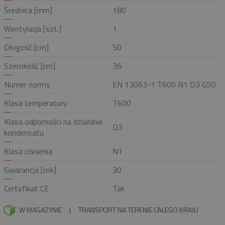
Średnica [mm]
180
Wentylacja [szt.]
1
Długość [cm]
50
Szerokość [cm]
36
Numer normy
EN 13063-1 T600 N1 D3 G50
Klasa temperatury
T600
Klasa odporności na działanie
D3
kondensatu
Klasa ciśnienia
N1
Gwarancja [rok]
30
Certyfikat CE
Tak
W MAGAZYNIE
|
TRANSPORT NA TERENIE CAŁEGO KRAJU