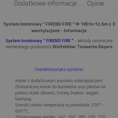
Dodatkowe informacje
Opinie
System kominowy " FIREND FIRE " Φ 180 h=12,6m z 3
wentylacjami - Informacje
System kominowy " FIREND FIRE "
- wkłady ceramiczne
niemieckiego producenta
Wolfshöher Tonwerke Bayern
Charakterystyka systemu:
Komin z dodatkowym wysokim odskraplaczem.
Ekonomiczny komin do kominków oraz pieców na
paliwa stałe: drewno, trociny, brykiet, węgiel,
biomasę.
Szeroki zakres temperatur w przedziale: 200° -
600°C.
Zróżnicowanie średnic: 140, 160, 180, 200, 220,