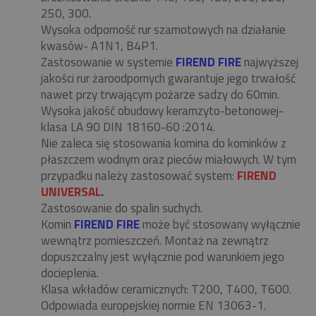
250, 300.
Wysoka odporność rur szamotowych na działanie
kwasów- A1N1, B4P1.
Zastosowanie w systemie
FIREND FIRE
najwyższej
jakości rur żaroodpornych gwarantuje jego trwałość
nawet przy trwającym pożarze sadzy do 60min.
Wysoka jakość obudowy keramzyto-betonowej-
klasa LA 90 DIN 18160-60 :2014.
Nie zaleca się stosowania komina do kominków z
płaszczem wodnym oraz pieców miałowych. W tym
przypadku należy zastosować system:
FIREND
UNIVERSAL
.
Zastosowanie do spalin suchych.
Komin
FIREND FIRE
może być stosowany wyłącznie
wewnątrz pomieszczeń. Montaż na zewnątrz
dopuszczalny jest wyłącznie pod warunkiem jego
docieplenia.
Klasa wkładów ceramicznych: T200, T400, T600.
Odpowiada europejskiej normie EN 13063-1.