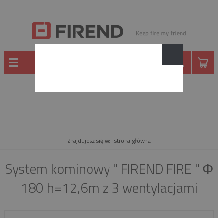
PRODUKT
Znajdujesz się w:
strona główna
System kominowy " FIREND FIRE " Φ
180 h=12,6m z 3 wentylacjami