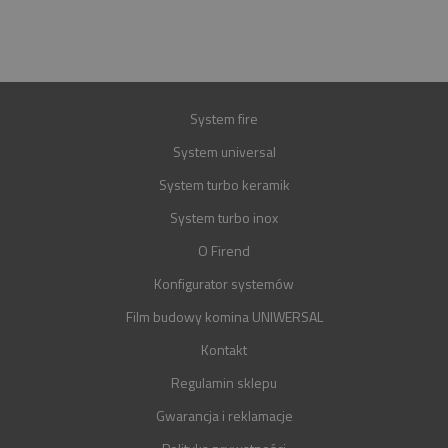
GWARANCJA
30 LAT
System fire
System universal
System turbo keramik
System turbo inox
O Firend
Konfigurator systemów
Film budowy komina UNIWERSAL
Kontakt
Regulamin sklepu
Gwarancja i reklamacje