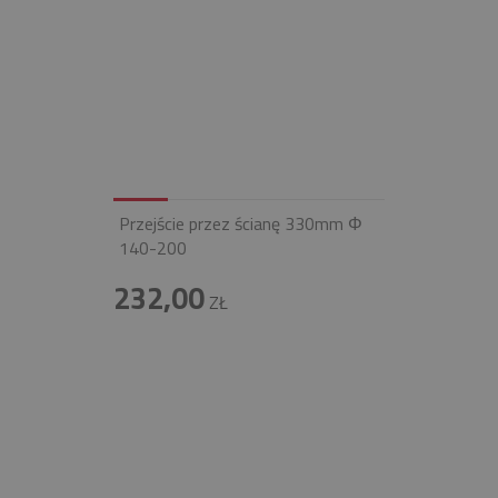
Przejście przez ścianę 330mm Φ
140-200
232,00
ZŁ
INFOLINIA
+48 697 100 643
E-MAIL
BIURO@FIREND.PL