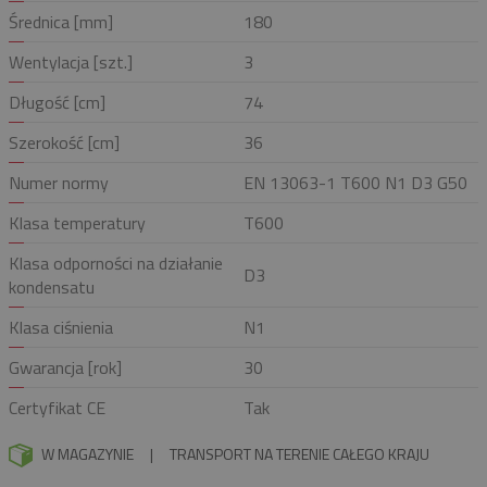
Średnica [mm]
180
Wentylacja [szt.]
3
Długość [cm]
74
Szerokość [cm]
36
Numer normy
EN 13063-1 T600 N1 D3 G50
Klasa temperatury
T600
Klasa odporności na działanie
D3
kondensatu
Klasa ciśnienia
N1
Gwarancja [rok]
30
Certyfikat CE
Tak
W MAGAZYNIE
|
TRANSPORT NA TERENIE CAŁEGO KRAJU