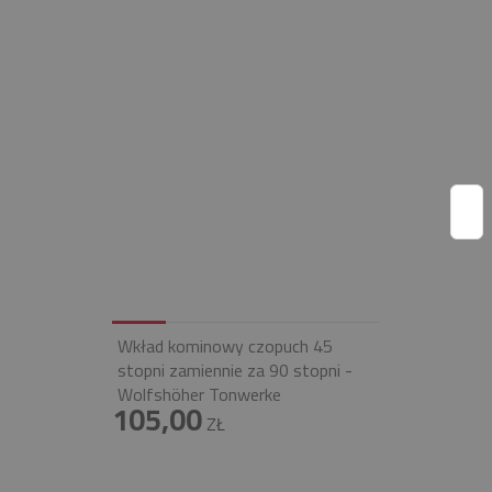
Wkład kominowy czopuch 45
stopni zamiennie za 90 stopni -
Wolfshöher Tonwerke
105,00
ZŁ