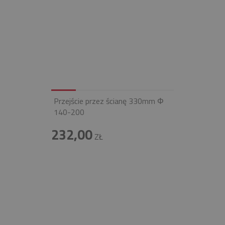
Przejście przez ścianę 330mm Φ
140-200
232,00
ZŁ
INFOLINIA
+48 697 100 643
E-MAIL
BIURO@FIREND.PL