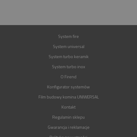
GWARANCJA
30 LAT
System fire
System universal
System turbo keramik
System turbo inox
O Firend
Konfigurator systemów
Film budowy komina UNIWERSAL
Kontakt
Regulamin sklepu
Gwarancja i reklamacje