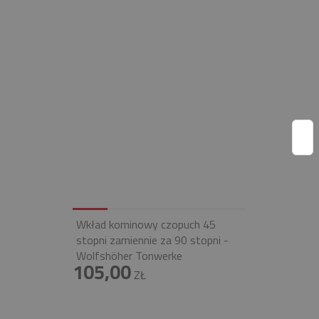
Wkład kominowy czopuch 45
stopni zamiennie za 90 stopni -
Wolfshöher Tonwerke
105,00
ZŁ