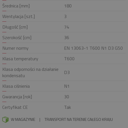
Średnica [mm]
180
Wentylacja [szt.]
3
Długość [cm]
74
Szerokość [cm]
36
Numer normy
EN 13063-1 T600 N1 D3 G50
Klasa temperatury
T600
Klasa odporności na działanie
D3
kondensatu
Klasa ciśnienia
N1
Gwarancja [rok]
30
Certyfikat CE
Tak
W MAGAZYNIE
|
TRANSPORT NA TERENIE CAŁEGO KRAJU