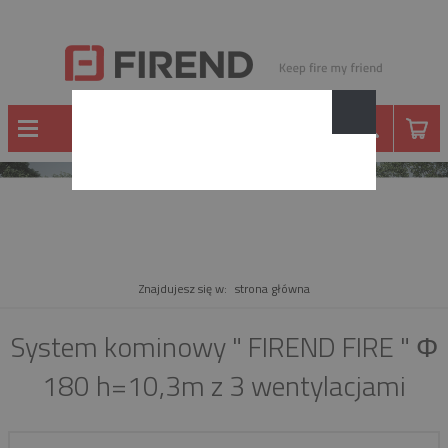
PRODUKT
Znajdujesz się w:
strona główna
System kominowy " FIREND FIRE " Φ
180 h=10,3m z 3 wentylacjami