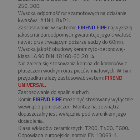
250, 300.
Wysoka odporność rur szamotowych na działanie
kwasów- A1N1, B4P1.
Zastosowanie w systemie
FIREND FIRE
najwyższej
jakości rur żaroodpornych gwarantuje jego trwałość
nawet przy trwającym pożarze sadzy do 60min.
Wysoka jakość obudowy keramzyto-betonowej-
klasa LA 90 DIN 18160-60 :2014.
Nie zaleca się stosowania komina do kominków z
płaszczem wodnym oraz pieców miałowych. W tym
przypadku należy zastosować system:
FIREND
UNIVERSAL
.
Zastosowanie do spalin suchych.
Komin
FIREND FIRE
może być stosowany wyłącznie
wewnątrz pomieszczeń. Montaż na zewnątrz
dopuszczalny jest wyłącznie pod warunkiem jego
docieplenia.
Klasa wkładów ceramicznych: T200, T400, T600.
Odpowiada europejskiej normie EN 13063-1.