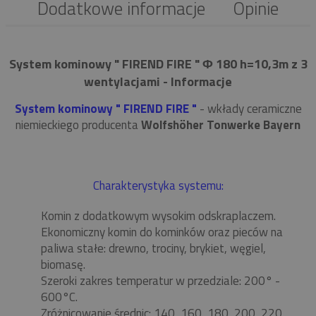
Dodatkowe informacje
Opinie
System kominowy " FIREND FIRE " Φ 180 h=10,3m z 3
wentylacjami - Informacje
System kominowy " FIREND FIRE "
- wkłady ceramiczne
niemieckiego producenta
Wolfshöher Tonwerke Bayern
Charakterystyka systemu:
Komin z dodatkowym wysokim odskraplaczem.
Ekonomiczny komin do kominków oraz pieców na
paliwa stałe: drewno, trociny, brykiet, węgiel,
biomasę.
Szeroki zakres temperatur w przedziale: 200° -
600°C.
Zróżnicowanie średnic: 140, 160, 180, 200, 220,