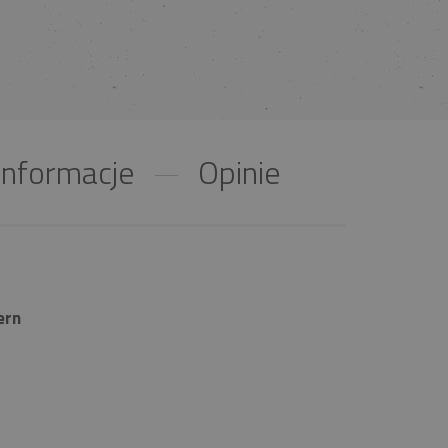
nformacje
Opinie
ern