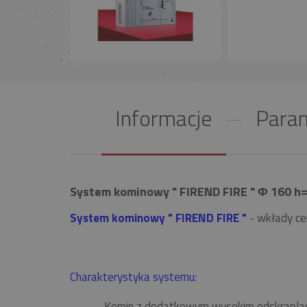
Informacje
Param
System kominowy " FIREND FIRE " Φ 160 h=
System kominowy " FIREND FIRE "
- wkłady ce
Charakterystyka systemu:
Komin z dodatkowym wysokim odskrapla