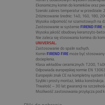
Ekonomiczny komin do kominków oraz piecó
Szeroki zakres temperatur w przedziale:
Zróżnicowanie średnic: 140, 160, 180, 20
Wysoka odporność rur szamotowych na d
Zastosowanie w systemie
FIREND FIRE
n
Wysoka jakość obudowy keramzyto-beto
Nie zaleca się stosowania komina do ko
UNIVERSAL
.
Zastosowanie do spalin suchych.
Komin
FIREND FIRE
może być stosowany w
docieplenia.
Klasa wkładów ceramicznych: T200, T40
Odpowiada europejskiej normie EN 13063
Europejski znak CE na kompletny system 
Szybki i prosty montaż, lekka konstrukcja.
Trwałość – 30 lat gwarancji na szczelnoś
Możliwość zastosowania przyłącza pod k
Pliki do pobrania