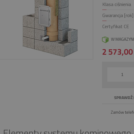
Klasa ciśnienia
Gwarancja [rok]
Certyfikat CE
W MAGAZYN
2 573,0
SPRAWDŹ 
Zamów telef
Elementy systemu kominowego