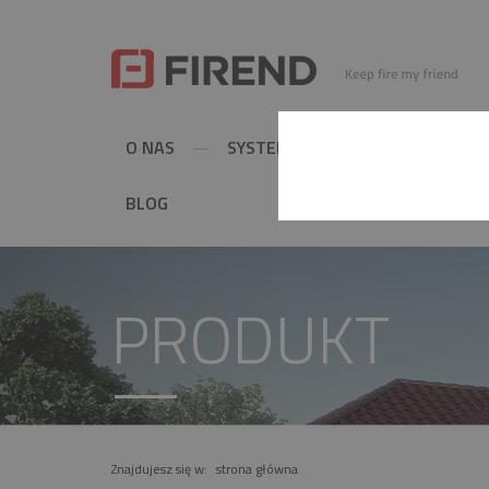
O NAS
SYSTEMY KOMINOWE
MET
BLOG
PRODUKT
Znajdujesz się w:
strona główna