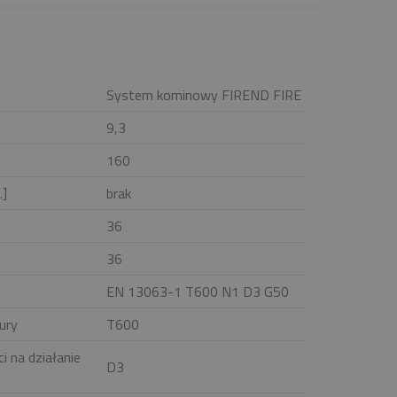
System kominowy FIREND FIRE
9,3
160
.]
brak
36
36
EN 13063-1 T600 N1 D3 G50
ury
T600
i na działanie
D3