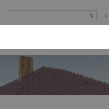
ZA
AL
OGRÓD
ENERGIA ODNAWIALNA
MAT. BU