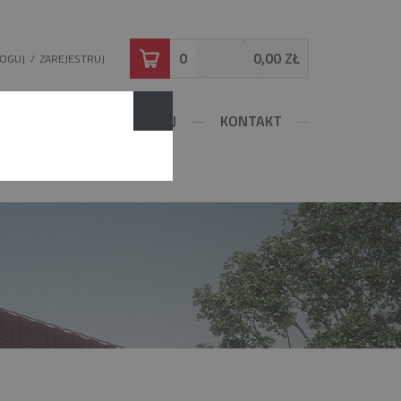
0
0,00 ZŁ
LOGUJ
/
ZAREJESTRUJ
DOWLANE
KONFIGURUJ
KONTAKT