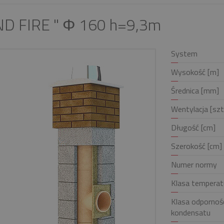
ND FIRE " Φ 160 h=9,3m
System
Wysokość [m]
Średnica [mm]
Wentylacja [szt
Długość [cm]
Szerokość [cm]
Numer normy
Klasa temperat
Klasa odpornośc
kondensatu