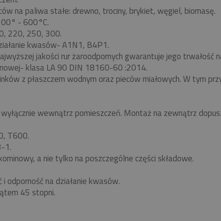
w na paliwa stałe: drewno, trociny, brykiet, węgiel, biomasę.
 200° - 600°C.
0, 220, 250, 300.
ziałanie kwasów- A1N1, B4P1.
ajwyższej jakości rur żaroodpornych gwarantuje jego trwałość
nowej- klasa LA 90 DIN 18160-60 :2014.
minków z płaszczem wodnym oraz pieców miałowych. W tym pr
yłącznie wewnątrz pomieszczeń. Montaż na zewnątrz dopuszc
0, T600.
-1.
kominowy, a nie tylko na poszczególne części składowe.
ć i odporność na działanie kwasów.
ątem 45 stopni.