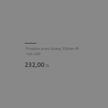
Przejście przez ścianę 330mm Φ
140-200
232,00
ZŁ
INFOLINIA
+48 697 100 643
E-MAIL
BIURO@FIREND.PL