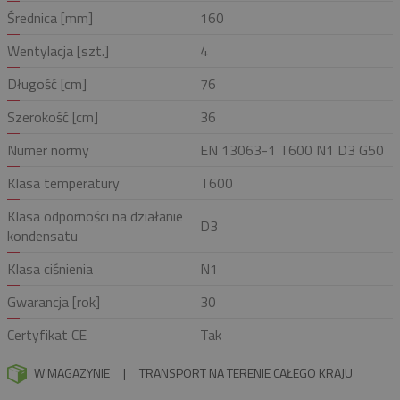
Średnica [mm]
160
Wentylacja [szt.]
4
Długość [cm]
76
Szerokość [cm]
36
Numer normy
EN 13063-1 T600 N1 D3 G50
Klasa temperatury
T600
Klasa odporności na działanie
D3
kondensatu
Klasa ciśnienia
N1
Gwarancja [rok]
30
Certyfikat CE
Tak
W MAGAZYNIE
|
TRANSPORT NA TERENIE CAŁEGO KRAJU