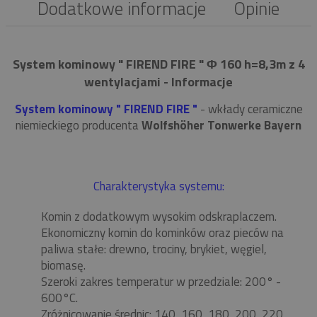
Dodatkowe informacje
Opinie
System kominowy " FIREND FIRE " Φ 160 h=8,3m z 4
wentylacjami - Informacje
System kominowy " FIREND FIRE "
- wkłady ceramiczne
niemieckiego producenta
Wolfshöher Tonwerke Bayern
Charakterystyka systemu:
Komin z dodatkowym wysokim odskraplaczem.
Ekonomiczny komin do kominków oraz pieców na
paliwa stałe: drewno, trociny, brykiet, węgiel,
biomasę.
Szeroki zakres temperatur w przedziale: 200° -
600°C.
Zróżnicowanie średnic: 140, 160, 180, 200, 220,