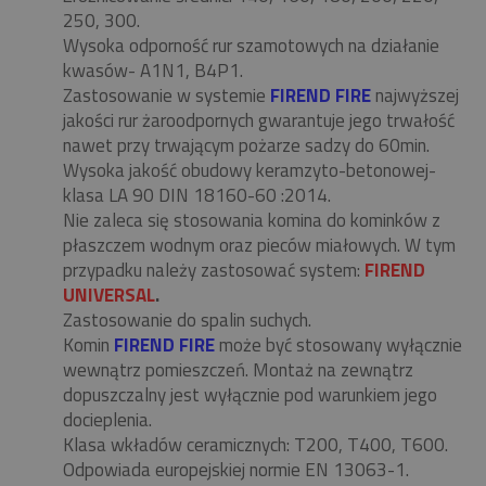
250, 300.
Wysoka odporność rur szamotowych na działanie
kwasów- A1N1, B4P1.
Zastosowanie w systemie
FIREND FIRE
najwyższej
jakości rur żaroodpornych gwarantuje jego trwałość
nawet przy trwającym pożarze sadzy do 60min.
Wysoka jakość obudowy keramzyto-betonowej-
klasa LA 90 DIN 18160-60 :2014.
Nie zaleca się stosowania komina do kominków z
płaszczem wodnym oraz pieców miałowych. W tym
przypadku należy zastosować system:
FIREND
UNIVERSAL
.
Zastosowanie do spalin suchych.
Komin
FIREND FIRE
może być stosowany wyłącznie
wewnątrz pomieszczeń. Montaż na zewnątrz
dopuszczalny jest wyłącznie pod warunkiem jego
docieplenia.
Klasa wkładów ceramicznych: T200, T400, T600.
Odpowiada europejskiej normie EN 13063-1.