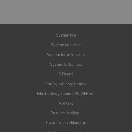
GWARANCJA
30 LAT
System fire
System universal
System turbo keramik
System turbo inox
O Firend
Konfigurator systemów
Film budowy komina UNIWERSAL
Kontakt
Regulamin sklepu
Gwarancja i reklamacje