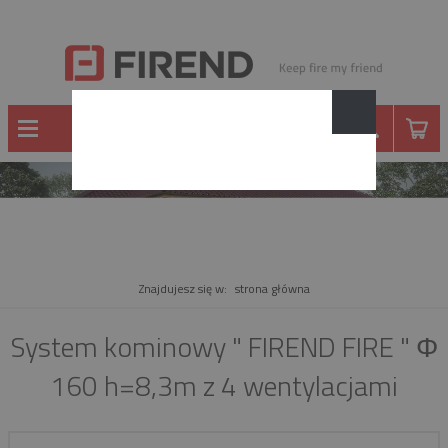
PRODUKT
Znajdujesz się w:
strona główna
System kominowy " FIREND FIRE " Φ
160 h=8,3m z 4 wentylacjami