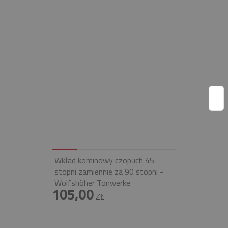
Wkład kominowy czopuch 45
stopni zamiennie za 90 stopni -
Wolfshöher Tonwerke
105,00
ZŁ