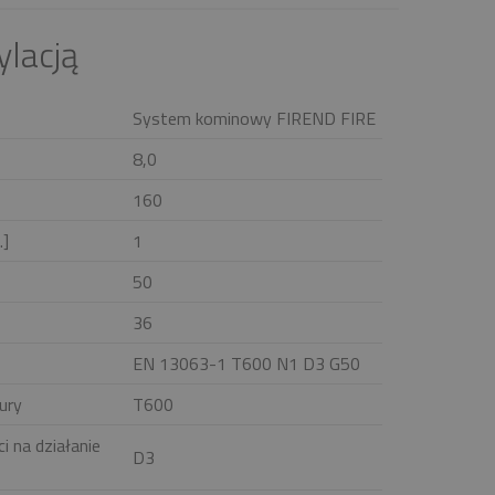
lacją
System kominowy FIREND FIRE
8,0
160
.]
1
50
36
EN 13063-1 T600 N1 D3 G50
ury
T600
i na działanie
D3