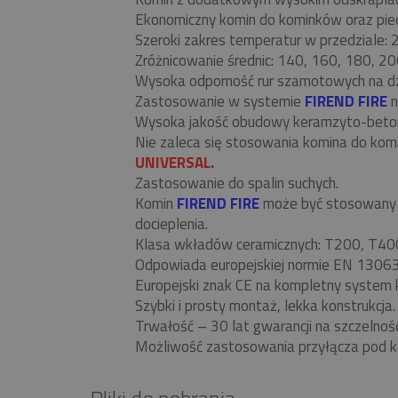
Ekonomiczny komin do kominków oraz piecó
Szeroki zakres temperatur w przedziale:
Zróżnicowanie średnic: 140, 160, 180, 20
Wysoka odporność rur szamotowych na d
Zastosowanie w systemie
FIREND FIRE
n
Wysoka jakość obudowy keramzyto-beto
Nie zaleca się stosowania komina do ko
UNIVERSAL
.
Zastosowanie do spalin suchych.
Komin
FIREND FIRE
może być stosowany w
docieplenia.
Klasa wkładów ceramicznych: T200, T40
Odpowiada europejskiej normie EN 13063
Europejski znak CE na kompletny system 
Szybki i prosty montaż, lekka konstrukcja.
Trwałość – 30 lat gwarancji na szczelnoś
Możliwość zastosowania przyłącza pod k
Pliki do pobrania