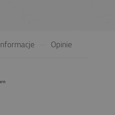
nformacje
Opinie
ern