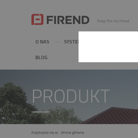
O NAS
SYSTEMY KOMINOWE
MET
BLOG
PRODUKT
Znajdujesz się w:
strona główna