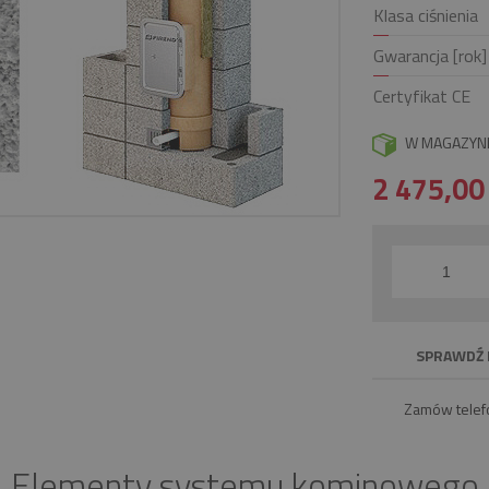
Klasa ciśnienia
Gwarancja [rok]
Certyfikat CE
W MAGAZYN
2 475,0
SPRAWDŹ 
Zamów telef
Elementy systemu kominowego