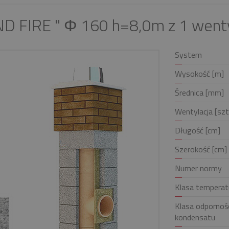
D FIRE " Φ 160 h=8,0m z 1 wenty
System
Wysokość [m]
Średnica [mm]
Wentylacja [szt
Długość [cm]
Szerokość [cm]
Numer normy
Klasa temperat
Klasa odpornośc
kondensatu