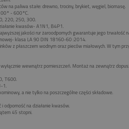
w na paliwa stałe: drewno, trociny, brykiet, węgiel, biomasę.
 200° - 600°C.
0, 220, 250, 300.
ziałanie kwasów- A1N1, B4P1.
ajwyższej jakości rur żaroodpornych gwarantuje jego trwałość
nowej- klasa LA 90 DIN 18160-60 :2014.
minków z płaszczem wodnym oraz pieców miałowych. W tym pr
yłącznie wewnątrz pomieszczeń. Montaż na zewnątrz dopuszc
0, T600.
-1.
kominowy, a nie tylko na poszczególne części składowe.
ć i odporność na działanie kwasów.
ątem 45 stopni.