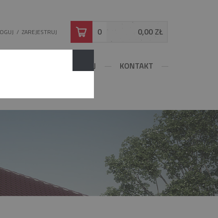
0
0,00 ZŁ
LOGUJ
/
ZAREJESTRUJ
DOWLANE
KONFIGURUJ
KONTAKT