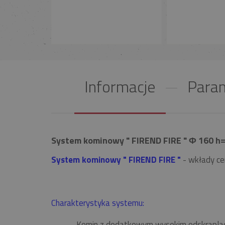
Informacje
Param
System kominowy " FIREND FIRE " Φ 160 h=8
System kominowy " FIREND FIRE "
- wkłady ce
Charakterystyka systemu:
Komin z dodatkowym wysokim odskrapla