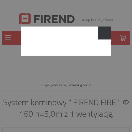
PRODUKT
Znajdujesz się w:
strona główna
System kominowy " FIREND FIRE " Φ
160 h=5,0m z 1 wentylacją