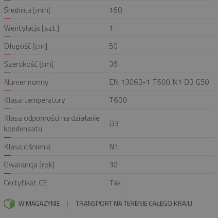
Średnica [mm]
160
Wentylacja [szt.]
1
Długość [cm]
50
Szerokość [cm]
36
Numer normy
EN 13063-1 T600 N1 D3 G50
Klasa temperatury
T600
Klasa odporności na działanie
D3
kondensatu
Klasa ciśnienia
N1
Gwarancja [rok]
30
Certyfikat CE
Tak
W MAGAZYNIE
|
TRANSPORT NA TERENIE CAŁEGO KRAJU