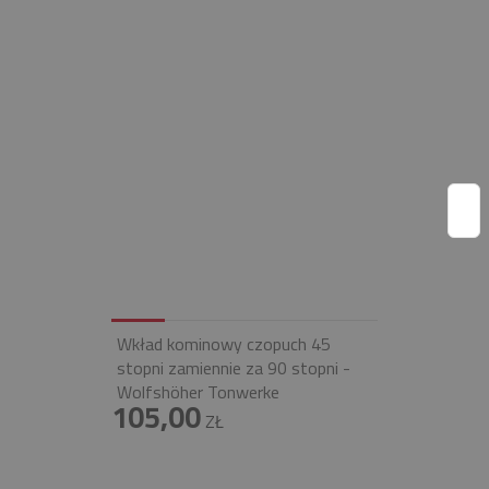
Wkład kominowy czopuch 45
stopni zamiennie za 90 stopni -
Wolfshöher Tonwerke
105,00
ZŁ