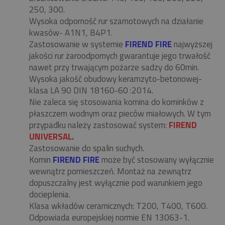
250, 300.
Wysoka odporność rur szamotowych na działanie
kwasów- A1N1, B4P1.
Zastosowanie w systemie
FIREND FIRE
najwyższej
jakości rur żaroodpornych gwarantuje jego trwałość
nawet przy trwającym pożarze sadzy do 60min.
Wysoka jakość obudowy keramzyto-betonowej-
klasa LA 90 DIN 18160-60 :2014.
Nie zaleca się stosowania komina do kominków z
płaszczem wodnym oraz pieców miałowych. W tym
przypadku należy zastosować system:
FIREND
UNIVERSAL
.
Zastosowanie do spalin suchych.
Komin
FIREND FIRE
może być stosowany wyłącznie
wewnątrz pomieszczeń. Montaż na zewnątrz
dopuszczalny jest wyłącznie pod warunkiem jego
docieplenia.
Klasa wkładów ceramicznych: T200, T400, T600.
Odpowiada europejskiej normie EN 13063-1.