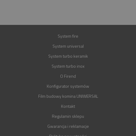
GWARANCJA
30 LAT
System fire
System universal
System turbo keramik
System turbo inox
O Firend
Konfigurator systemów
Film budowy komina UNIWERSAL
Kontakt
Regulamin sklepu
Gwarancja i reklamacje