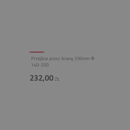
Przejście przez ścianę 330mm Φ
140-200
232,00
ZŁ
INFOLINIA
+48 697 100 643
E-MAIL
BIURO@FIREND.PL