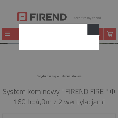
PRODUKT
Znajdujesz się w:
strona główna
System kominowy " FIREND FIRE " Φ
160 h=4,0m z 2 wentylacjami