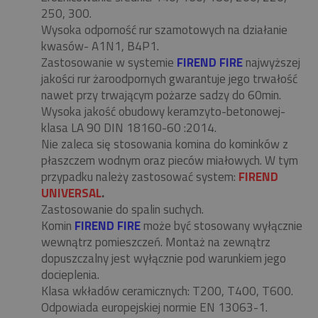
250, 300.
Wysoka odporność rur szamotowych na działanie
kwasów- A1N1, B4P1.
Zastosowanie w systemie
FIREND FIRE
najwyższej
jakości rur żaroodpornych gwarantuje jego trwałość
nawet przy trwającym pożarze sadzy do 60min.
Wysoka jakość obudowy keramzyto-betonowej-
klasa LA 90 DIN 18160-60 :2014.
Nie zaleca się stosowania komina do kominków z
płaszczem wodnym oraz pieców miałowych. W tym
przypadku należy zastosować system:
FIREND
UNIVERSAL
.
Zastosowanie do spalin suchych.
Komin
FIREND FIRE
może być stosowany wyłącznie
wewnątrz pomieszczeń. Montaż na zewnątrz
dopuszczalny jest wyłącznie pod warunkiem jego
docieplenia.
Klasa wkładów ceramicznych: T200, T400, T600.
Odpowiada europejskiej normie EN 13063-1.