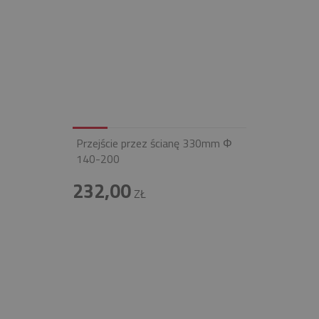
Przejście przez ścianę 330mm Φ
140-200
232,00
ZŁ
INFOLINIA
+48 697 100 643
E-MAIL
BIURO@FIREND.PL