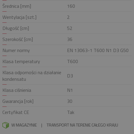
Średnica [mm]
160
Wentylacja [szt.]
2
Długość [cm]
52
Szerokość [cm]
36
Numer normy
EN 13063-1 T600 N1 D3 G50
Klasa temperatury
T600
Klasa odporności na działanie
D3
kondensatu
Klasa ciśnienia
N1
Gwarancja [rok]
30
Certyfikat CE
Tak
W MAGAZYNIE
|
TRANSPORT NA TERENIE CAŁEGO KRAJU