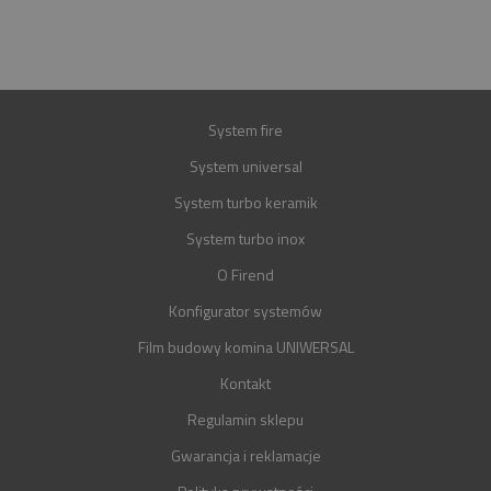
GWARANCJA
30 LAT
System fire
System universal
System turbo keramik
System turbo inox
O Firend
Konfigurator systemów
Film budowy komina UNIWERSAL
Kontakt
Regulamin sklepu
Gwarancja i reklamacje