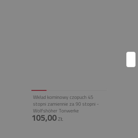
Wkład kominowy czopuch 45
stopni zamiennie za 90 stopni -
Wolfshöher Tonwerke
105,00
ZŁ