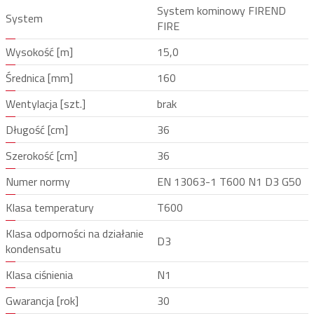
System kominowy FIREND
System
FIRE
Wysokość [m]
15,0
Średnica [mm]
160
Wentylacja [szt.]
brak
Długość [cm]
36
Szerokość [cm]
36
Numer normy
EN 13063-1 T600 N1 D3 G50
Klasa temperatury
T600
Klasa odporności na działanie
D3
kondensatu
Klasa ciśnienia
N1
Gwarancja [rok]
30