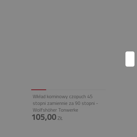
Wkład kominowy czopuch 45
stopni zamiennie za 90 stopni -
Wolfshöher Tonwerke
105,00
ZŁ