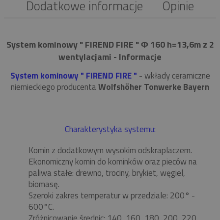
Dodatkowe informacje
Opinie
System kominowy " FIREND FIRE " Φ 160 h=13,6m z 2
wentylacjami - Informacje
System kominowy " FIREND FIRE "
- wkłady ceramiczne
niemieckiego producenta
Wolfshöher Tonwerke Bayern
Charakterystyka systemu:
Komin z dodatkowym wysokim odskraplaczem.
Ekonomiczny komin do kominków oraz pieców na
paliwa stałe: drewno, trociny, brykiet, węgiel,
biomasę.
Szeroki zakres temperatur w przedziale: 200° -
600°C.
Zróżnicowanie średnic: 140, 160, 180, 200, 220,