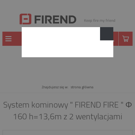
PRODUKT
Znajdujesz się w:
strona główna
System kominowy " FIREND FIRE " Φ
160 h=13,6m z 2 wentylacjami