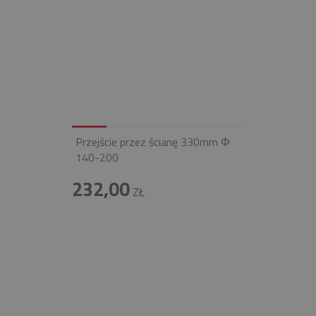
Przejście przez ścianę 330mm Φ
140-200
232,00
ZŁ
INFOLINIA
+48 697 100 643
E-MAIL
BIURO@FIREND.PL