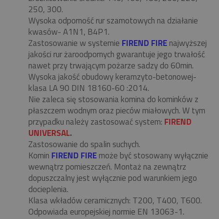
250, 300.
Wysoka odporność rur szamotowych na działanie
kwasów- A1N1, B4P1.
Zastosowanie w systemie
FIREND FIRE
najwyższej
jakości rur żaroodpornych gwarantuje jego trwałość
nawet przy trwającym pożarze sadzy do 60min.
Wysoka jakość obudowy keramzyto-betonowej-
klasa LA 90 DIN 18160-60 :2014.
Nie zaleca się stosowania komina do kominków z
płaszczem wodnym oraz pieców miałowych. W tym
przypadku należy zastosować system:
FIREND
UNIVERSAL
.
Zastosowanie do spalin suchych.
Komin
FIREND FIRE
może być stosowany wyłącznie
wewnątrz pomieszczeń. Montaż na zewnątrz
dopuszczalny jest wyłącznie pod warunkiem jego
docieplenia.
Klasa wkładów ceramicznych: T200, T400, T600.
Odpowiada europejskiej normie EN 13063-1.