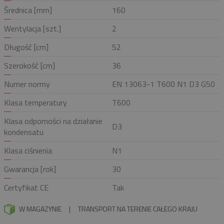
Średnica [mm]
160
Wentylacja [szt.]
2
Długość [cm]
52
Szerokość [cm]
36
Numer normy
EN 13063-1 T600 N1 D3 G50
Klasa temperatury
T600
Klasa odporności na działanie
D3
kondensatu
Klasa ciśnienia
N1
Gwarancja [rok]
30
Certyfikat CE
Tak
W MAGAZYNIE
|
TRANSPORT NA TERENIE CAŁEGO KRAJU