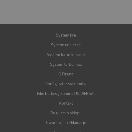
GWARANCJA
30 LAT
System fire
System universal
System turbo keramik
System turbo inox
O Firend
Konfigurator systemów
Film budowy komina UNIWERSAL
Kontakt
Regulamin sklepu
Gwarancja i reklamacje