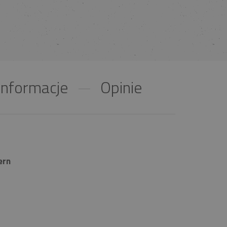
nformacje
Opinie
ern