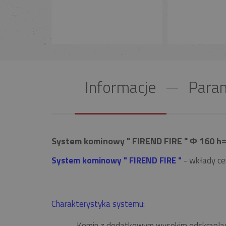
Informacje
Param
System kominowy " FIREND FIRE " Φ 160 h=
System kominowy " FIREND FIRE "
- wkłady ce
Charakterystyka systemu:
Komin z dodatkowym wysokim odskrapla