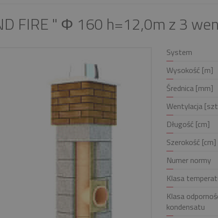
D FIRE " Φ 160 h=12,0m z 3 wen
System
Wysokość [m]
Średnica [mm]
Wentylacja [szt
Długość [cm]
Szerokość [cm]
Numer normy
Klasa temperat
Klasa odpornośc
kondensatu