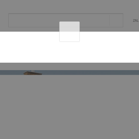
ZA
AL
OGRÓD
ENERGIA ODNAWIALNA
MAT. BU