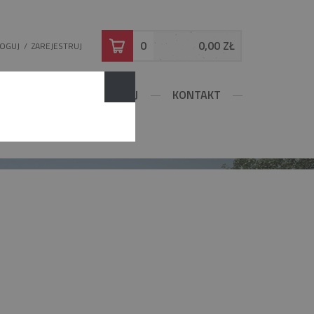
0
0,00 ZŁ
LOGUJ
/
ZAREJESTRUJ
DOWLANE
KONFIGURUJ
KONTAKT