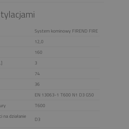
tylacjami
System kominowy FIREND FIRE
12,0
160
.]
3
74
36
EN 13063-1 T600 N1 D3 G50
ury
T600
i na działanie
D3