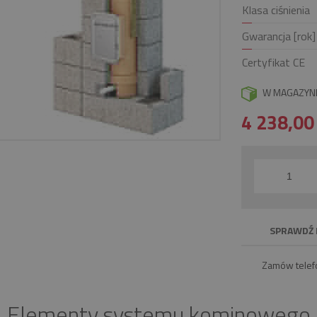
Klasa ciśnienia
Gwarancja [rok]
Certyfikat CE
W MAGAZYN
4 238,0
SPRAWDŹ 
Zamów telef
Elementy systemu kominowego