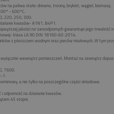
w na paliwa stałe: drewno, trociny, brykiet, węgiel, biomasę.
 200° - 600°C.
0, 220, 250, 300.
ziałanie kwasów- A1N1, B4P1.
ajwyższej jakości rur żaroodpornych gwarantuje jego trwałość
nowej- klasa LA 90 DIN 18160-60 :2014.
minków z płaszczem wodnym oraz pieców miałowych. W tym pr
yłącznie wewnątrz pomieszczeń. Montaż na zewnątrz dopuszc
0, T600.
-1.
kominowy, a nie tylko na poszczególne części składowe.
ć i odporność na działanie kwasów.
ątem 45 stopni.