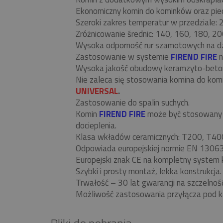
Ekonomiczny komin do kominków oraz piecó
Szeroki zakres temperatur w przedziale:
Zróżnicowanie średnic: 140, 160, 180, 20
Wysoka odporność rur szamotowych na d
Zastosowanie w systemie
FIREND FIRE
n
Wysoka jakość obudowy keramzyto-beto
Nie zaleca się stosowania komina do ko
UNIVERSAL
.
Zastosowanie do spalin suchych.
Komin
FIREND FIRE
może być stosowany w
docieplenia.
Klasa wkładów ceramicznych: T200, T40
Odpowiada europejskiej normie EN 13063
Europejski znak CE na kompletny system 
Szybki i prosty montaż, lekka konstrukcja.
Trwałość – 30 lat gwarancji na szczelnoś
Możliwość zastosowania przyłącza pod k
Pliki do pobrania