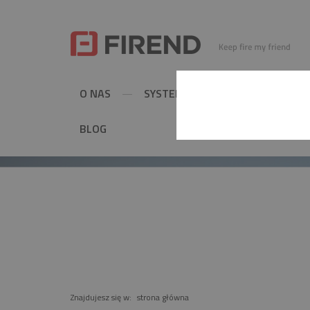
O NAS
SYSTEMY KOMINOWE
MET
BLOG
PRODUKT
Znajdujesz się w:
strona główna