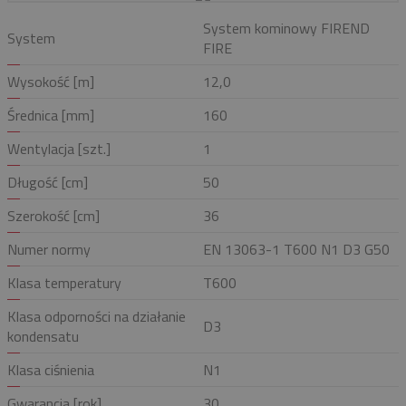
System kominowy FIREND
System
FIRE
Wysokość [m]
12,0
Średnica [mm]
160
Wentylacja [szt.]
1
Długość [cm]
50
Szerokość [cm]
36
Numer normy
EN 13063-1 T600 N1 D3 G50
Klasa temperatury
T600
Klasa odporności na działanie
D3
kondensatu
Klasa ciśnienia
N1
Gwarancja [rok]
30