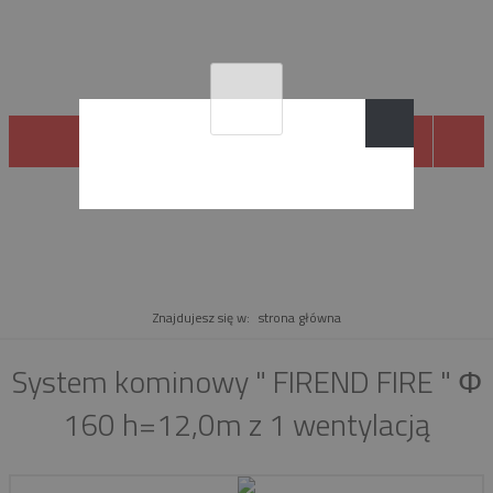
PRODUKT
Znajdujesz się w:
strona główna
System kominowy " FIREND FIRE " Φ
160 h=12,0m z 1 wentylacją