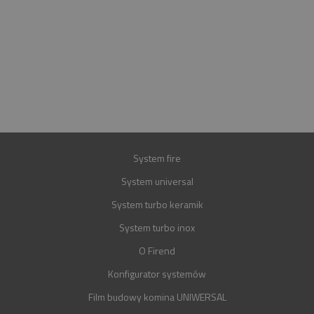
INFOLINIA
+48 697 100 643
E-MAIL
BIURO@FIREND.PL
GWARANCJA
30 LAT
System fire
System universal
System turbo keramik
System turbo inox
O Firend
Konfigurator systemów
Film budowy komina UNIWERSAL