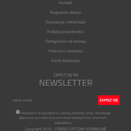
Kontakt
Regulamin sklepu
Gwarancja i reklamacje
Polityka prywatności
Odstąpienie od umowy
Płatności i dostawa
Konto Bankowe
ZAPISZ SIĘ NA
NEWSLETTER
Potwierdzam, że zapoznałem się z polityką prywatności sklepu internetowego.
Zgadzam się na przetwarzanie moich danych osobowych (imię, adres email)
...
czytaj więcej »
Copyright 2015 - FIREND SYSTEMY KOMINOWE