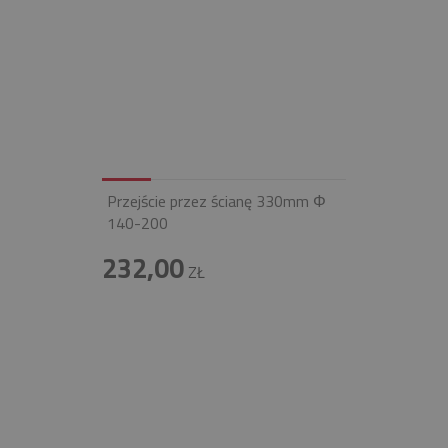
Przejście przez ścianę 330mm Φ
140-200
232,00
ZŁ
INFOLINIA
+48 697 100 643
E-MAIL
BIURO@FIREND.PL