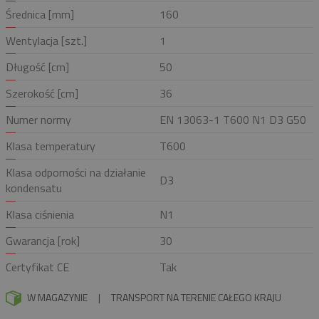
Średnica [mm]
160
Wentylacja [szt.]
1
Długość [cm]
50
Szerokość [cm]
36
Numer normy
EN 13063-1 T600 N1 D3 G50
Klasa temperatury
T600
Klasa odporności na działanie
D3
kondensatu
Klasa ciśnienia
N1
Gwarancja [rok]
30
Certyfikat CE
Tak
W MAGAZYNIE
|
TRANSPORT NA TERENIE CAŁEGO KRAJU