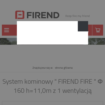
PRODUKT
Znajdujesz się w:
strona główna
System kominowy " FIREND FIRE " Φ
160 h=11,0m z 1 wentylacją