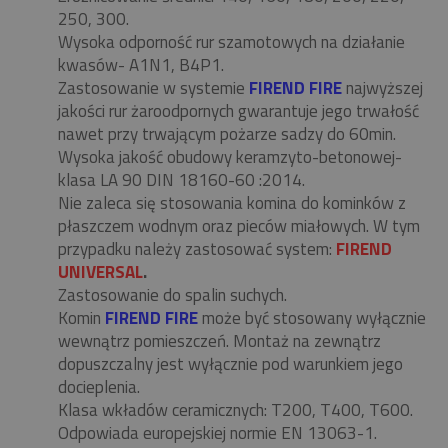
250, 300.
Wysoka odporność rur szamotowych na działanie
kwasów- A1N1, B4P1.
Zastosowanie w systemie
FIREND FIRE
najwyższej
jakości rur żaroodpornych gwarantuje jego trwałość
nawet przy trwającym pożarze sadzy do 60min.
Wysoka jakość obudowy keramzyto-betonowej-
klasa LA 90 DIN 18160-60 :2014.
Nie zaleca się stosowania komina do kominków z
płaszczem wodnym oraz pieców miałowych. W tym
przypadku należy zastosować system:
FIREND
UNIVERSAL
.
Zastosowanie do spalin suchych.
Komin
FIREND FIRE
może być stosowany wyłącznie
wewnątrz pomieszczeń. Montaż na zewnątrz
dopuszczalny jest wyłącznie pod warunkiem jego
docieplenia.
Klasa wkładów ceramicznych: T200, T400, T600.
Odpowiada europejskiej normie EN 13063-1.