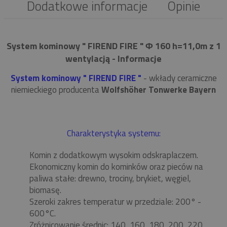
Dodatkowe informacje
Opinie
System kominowy " FIREND FIRE " Φ 160 h=11,0m z 1
wentylacją - Informacje
System kominowy " FIREND FIRE "
- wkłady ceramiczne
niemieckiego producenta
Wolfshöher Tonwerke Bayern
Charakterystyka systemu:
Komin z dodatkowym wysokim odskraplaczem.
Ekonomiczny komin do kominków oraz pieców na
paliwa stałe: drewno, trociny, brykiet, węgiel,
biomasę.
Szeroki zakres temperatur w przedziale: 200° -
600°C.
Zróżnicowanie średnic: 140, 160, 180, 200, 220,