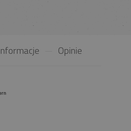
nformacje
Opinie
ern