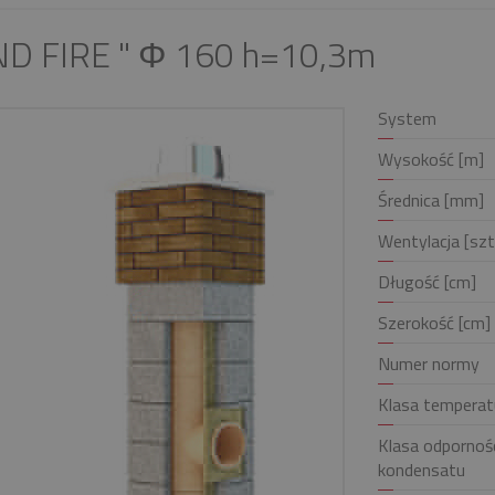
ND FIRE " Φ 160 h=10,3m
System
Wysokość [m]
Średnica [mm]
Wentylacja [szt
Długość [cm]
Szerokość [cm]
Numer normy
Klasa temperat
Klasa odpornośc
kondensatu