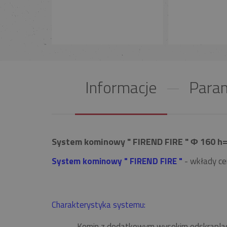
Informacje
Param
System kominowy " FIREND FIRE " Φ 160 h=
System kominowy " FIREND FIRE "
- wkłady ce
Charakterystyka systemu:
Komin z dodatkowym wysokim odskrapla