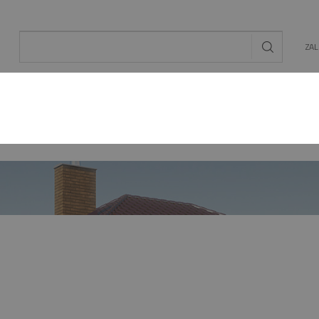
ZA
AL
OGRÓD
ENERGIA ODNAWIALNA
MAT. BU