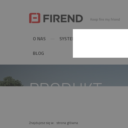
O NAS
SYSTEMY KOMINOWE
MET
BLOG
PRODUKT
Znajdujesz się w:
strona główna