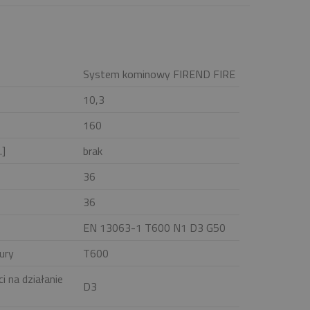
System kominowy FIREND FIRE
10,3
160
.]
brak
36
36
EN 13063-1 T600 N1 D3 G50
ury
T600
i na działanie
D3