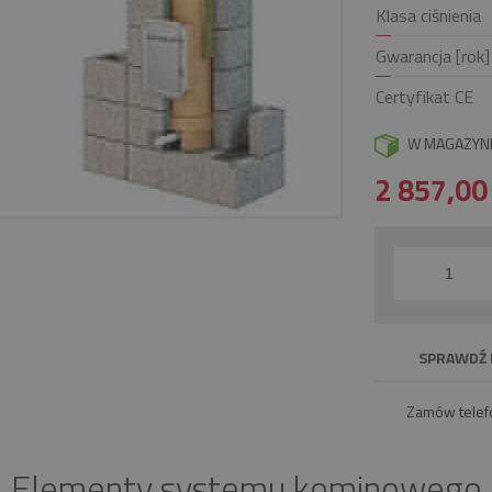
Klasa ciśnienia
Gwarancja [rok]
Certyfikat CE
W MAGAZYN
2 857,0
SPRAWDŹ 
Zamów telef
Elementy systemu kominowego