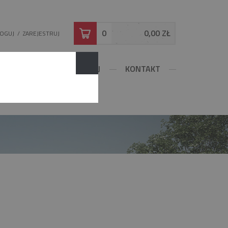
0
0,00 ZŁ
LOGUJ
/
ZAREJESTRUJ
DOWLANE
KONFIGURUJ
KONTAKT