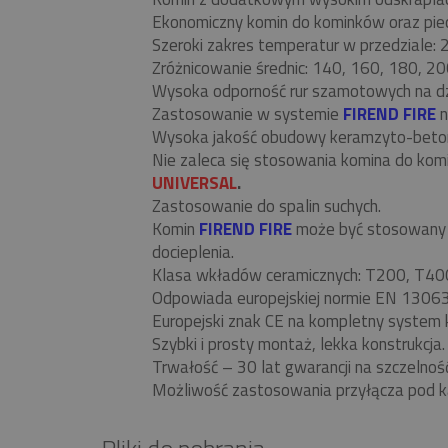
Ekonomiczny komin do kominków oraz piecó
Szeroki zakres temperatur w przedziale:
Zróżnicowanie średnic: 140, 160, 180, 20
Wysoka odporność rur szamotowych na d
Zastosowanie w systemie
FIREND FIRE
n
Wysoka jakość obudowy keramzyto-beto
Nie zaleca się stosowania komina do ko
UNIVERSAL
.
Zastosowanie do spalin suchych.
Komin
FIREND FIRE
może być stosowany w
docieplenia.
Klasa wkładów ceramicznych: T200, T40
Odpowiada europejskiej normie EN 13063
Europejski znak CE na kompletny system 
Szybki i prosty montaż, lekka konstrukcja.
Trwałość – 30 lat gwarancji na szczelnoś
Możliwość zastosowania przyłącza pod k
Pliki do pobrania