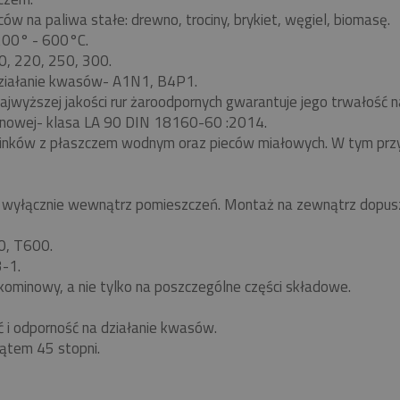
w na paliwa stałe: drewno, trociny, brykiet, węgiel, biomasę.
 200° - 600°C.
0, 220, 250, 300.
ziałanie kwasów- A1N1, B4P1.
ajwyższej jakości rur żaroodpornych gwarantuje jego trwałość
nowej- klasa LA 90 DIN 18160-60 :2014.
minków z płaszczem wodnym oraz pieców miałowych. W tym pr
yłącznie wewnątrz pomieszczeń. Montaż na zewnątrz dopuszc
0, T600.
-1.
kominowy, a nie tylko na poszczególne części składowe.
ć i odporność na działanie kwasów.
ątem 45 stopni.