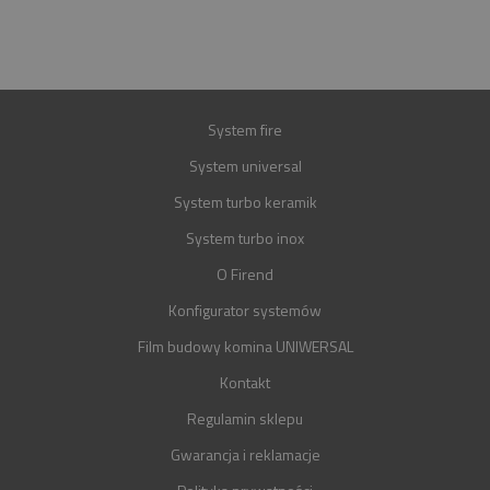
GWARANCJA
30 LAT
System fire
System universal
System turbo keramik
System turbo inox
O Firend
Konfigurator systemów
Film budowy komina UNIWERSAL
Kontakt
Regulamin sklepu
Gwarancja i reklamacje