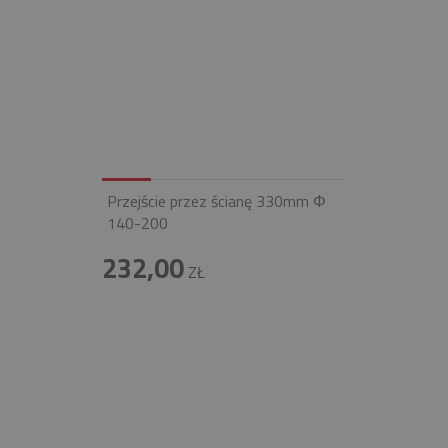
Przejście przez ścianę 330mm Φ
140-200
232,00
ZŁ
INFOLINIA
+48 697 100 643
E-MAIL
BIURO@FIREND.PL