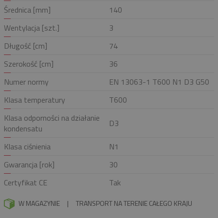
Średnica [mm]
140
Wentylacja [szt.]
3
Długość [cm]
74
Szerokość [cm]
36
Numer normy
EN 13063-1 T600 N1 D3 G50
Klasa temperatury
T600
Klasa odporności na działanie
D3
kondensatu
Klasa ciśnienia
N1
Gwarancja [rok]
30
Certyfikat CE
Tak
W MAGAZYNIE
|
TRANSPORT NA TERENIE CAŁEGO KRAJU