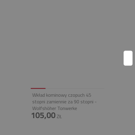
Wkład kominowy czopuch 45
stopni zamiennie za 90 stopni -
Wolfshöher Tonwerke
105,00
ZŁ