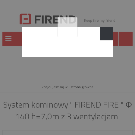
PRODUKT
Znajdujesz się w:
strona główna
System kominowy " FIREND FIRE " Φ
140 h=7,0m z 3 wentylacjami