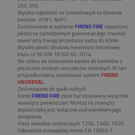
250, 300.
Wysoka odporność rur szamotowych na działanie
kwasów- A1N1, B4P1.
Zastosowanie w systemie
FIREND FIRE
najwyższej
jakości rur żaroodpornych gwarantuje jego trwałość
nawet przy trwającym pożarze sadzy do 60min.
Wysoka jakość obudowy keramzyto-betonowej-
klasa LA 90 DIN 18160-60 :2014.
Nie zaleca się stosowania komina do kominków z
płaszczem wodnym oraz pieców miałowych. W tym
przypadku należy zastosować system:
FIREND
UNIVERSAL
.
Zastosowanie do spalin suchych.
Komin
FIREND FIRE
może być stosowany wyłącznie
wewnątrz pomieszczeń. Montaż na zewnątrz
dopuszczalny jest wyłącznie pod warunkiem jego
docieplenia.
Klasa wkładów ceramicznych: T200, T400, T600.
Odpowiada europejskiej normie EN 13063-1.