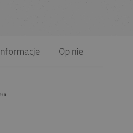
nformacje
Opinie
ern