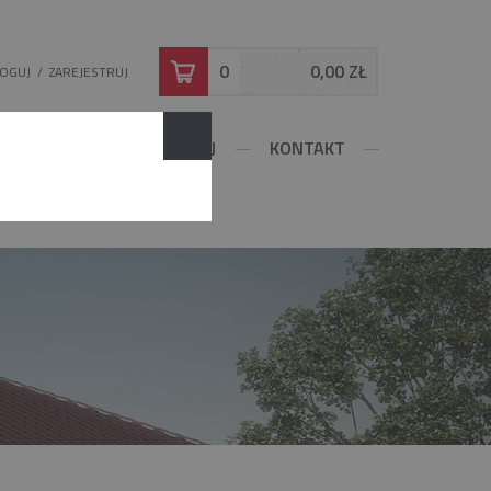
0
0,00 ZŁ
LOGUJ
/
ZAREJESTRUJ
DOWLANE
KONFIGURUJ
KONTAKT