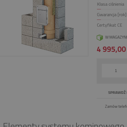
Klasa ciśnienia
Gwarancja [rok]
Certyfikat CE
W MAGAZYN
4 995,0
SPRAWDŹ 
Zamów telef
Elementy systemu kominowego