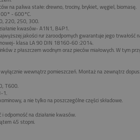
w na paliwa stałe: drewno, trociny, brykiet, węgiel, biomasę.
 200° - 600°C.
0, 220, 250, 300.
ziałanie kwasów- A1N1, B4P1.
ajwyższej jakości rur żaroodpornych gwarantuje jego trwałość
nowej- klasa LA 90 DIN 18160-60 :2014.
minków z płaszczem wodnym oraz pieców miałowych. W tym pr
yłącznie wewnątrz pomieszczeń. Montaż na zewnątrz dopuszc
0, T600.
-1.
kominowy, a nie tylko na poszczególne części składowe.
ć i odporność na działanie kwasów.
ątem 45 stopni.