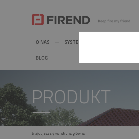
O NAS
SYSTEMY KOMINOWE
MET
BLOG
PRODUKT
Znajdujesz się w:
strona główna