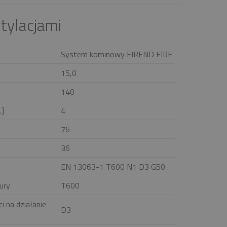
tylacjami
System kominowy FIREND FIRE
15,0
140
.]
4
76
36
EN 13063-1 T600 N1 D3 G50
ury
T600
i na działanie
D3