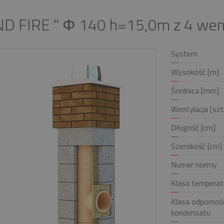
D FIRE " Φ 140 h=15,0m z 4 wen
System
Wysokość [m]
Średnica [mm]
Wentylacja [szt
Długość [cm]
Szerokość [cm]
Numer normy
Klasa temperat
Klasa odpornośc
kondensatu