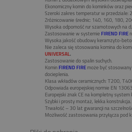
Ekonomiczny komin do kominków oraz piecó
Szeroki zakres temperatur w przedziale:
Zróżnicowanie średnic: 140, 160, 180, 20
Wysoka odporność rur szamotowych na d
Zastosowanie w systemie
FIREND FIRE
n
Wysoka jakość obudowy keramzyto-beto
Nie zaleca się stosowania komina do ko
UNIVERSAL
.
Zastosowanie do spalin suchych.
Komin
FIREND FIRE
może być stosowany w
docieplenia.
Klasa wkładów ceramicznych: T200, T40
Odpowiada europejskiej normie EN 13063
Europejski znak CE na kompletny system 
Szybki i prosty montaż, lekka konstrukcja.
Trwałość – 30 lat gwarancji na szczelnoś
Możliwość zastosowania przyłącza pod k
Pliki do pobrania