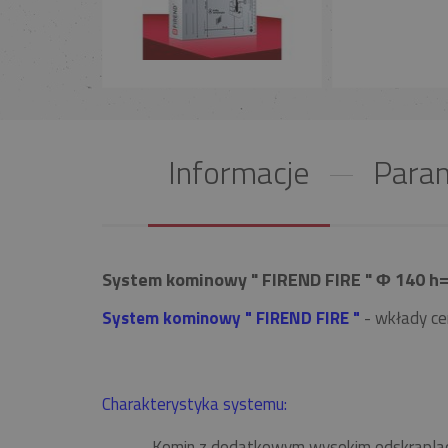
Informacje
Param
System kominowy " FIREND FIRE " Φ 140 h=
System kominowy " FIREND FIRE "
- wkłady ce
Charakterystyka systemu:
Komin z dodatkowym wysokim odskrapla