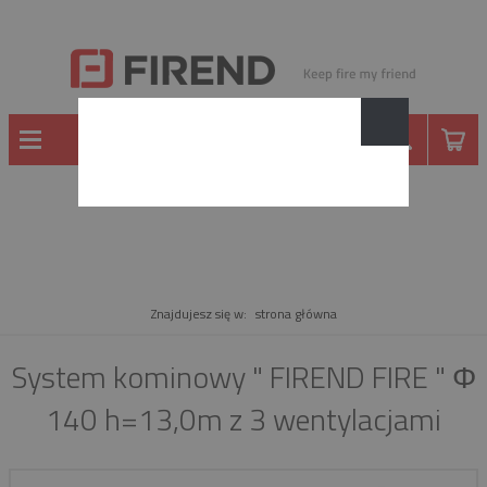
PRODUKT
Znajdujesz się w:
strona główna
System kominowy " FIREND FIRE " Φ
140 h=13,0m z 3 wentylacjami