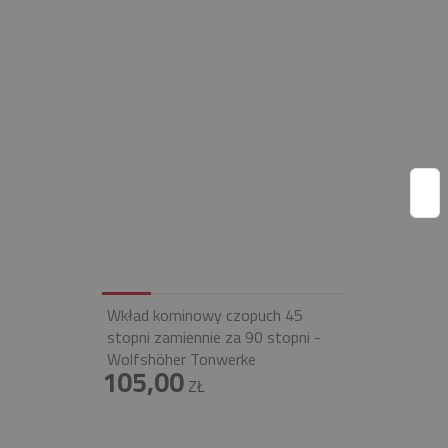
Wkład kominowy czopuch 45
stopni zamiennie za 90 stopni -
Wolfshöher Tonwerke
105,00
ZŁ