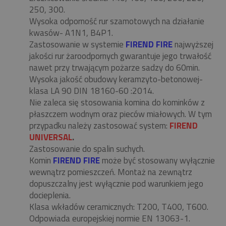
250, 300.
Wysoka odporność rur szamotowych na działanie
kwasów- A1N1, B4P1.
Zastosowanie w systemie
FIREND FIRE
najwyższej
jakości rur żaroodpornych gwarantuje jego trwałość
nawet przy trwającym pożarze sadzy do 60min.
Wysoka jakość obudowy keramzyto-betonowej-
klasa LA 90 DIN 18160-60 :2014.
Nie zaleca się stosowania komina do kominków z
płaszczem wodnym oraz pieców miałowych. W tym
przypadku należy zastosować system:
FIREND
UNIVERSAL
.
Zastosowanie do spalin suchych.
Komin
FIREND FIRE
może być stosowany wyłącznie
wewnątrz pomieszczeń. Montaż na zewnątrz
dopuszczalny jest wyłącznie pod warunkiem jego
docieplenia.
Klasa wkładów ceramicznych: T200, T400, T600.
Odpowiada europejskiej normie EN 13063-1.