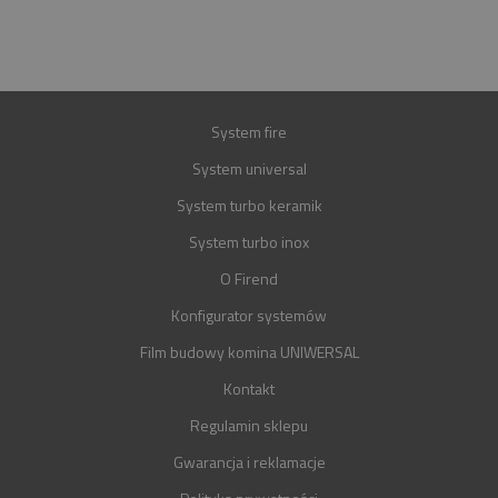
GWARANCJA
30 LAT
System fire
System universal
System turbo keramik
System turbo inox
O Firend
Konfigurator systemów
Film budowy komina UNIWERSAL
Kontakt
Regulamin sklepu
Gwarancja i reklamacje