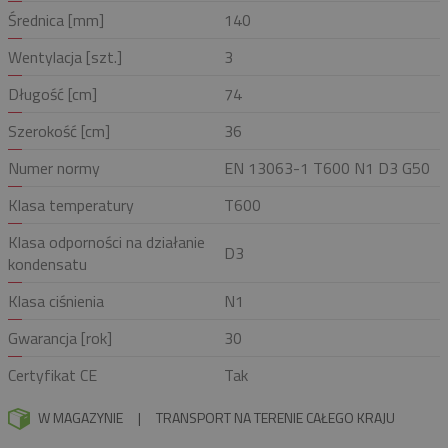
Średnica [mm]
140
Wentylacja [szt.]
3
Długość [cm]
74
Szerokość [cm]
36
Numer normy
EN 13063-1 T600 N1 D3 G50
Klasa temperatury
T600
Klasa odporności na działanie
D3
kondensatu
Klasa ciśnienia
N1
Gwarancja [rok]
30
Certyfikat CE
Tak
W MAGAZYNIE
|
TRANSPORT NA TERENIE CAŁEGO KRAJU