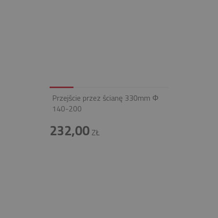
Przejście przez ścianę 330mm Φ
140-200
232,00
ZŁ
INFOLINIA
+48 697 100 643
E-MAIL
BIURO@FIREND.PL