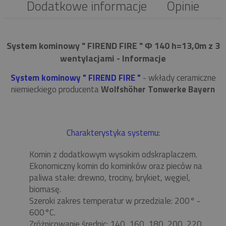
Dodatkowe informacje
Opinie
System kominowy " FIREND FIRE " Φ 140 h=13,0m z 3
wentylacjami - Informacje
System kominowy " FIREND FIRE "
- wkłady ceramiczne
niemieckiego producenta
Wolfshöher Tonwerke Bayern
Charakterystyka systemu:
Komin z dodatkowym wysokim odskraplaczem.
Ekonomiczny komin do kominków oraz pieców na
paliwa stałe: drewno, trociny, brykiet, węgiel,
biomasę.
Szeroki zakres temperatur w przedziale: 200° -
600°C.
Zróżnicowanie średnic: 140, 160, 180, 200, 220,