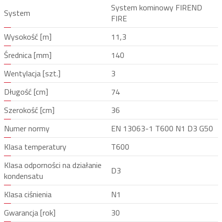
System kominowy FIREND
System
FIRE
Wysokość [m]
11,3
Średnica [mm]
140
Wentylacja [szt.]
3
Długość [cm]
74
Szerokość [cm]
36
Numer normy
EN 13063-1 T600 N1 D3 G50
Klasa temperatury
T600
Klasa odporności na działanie
D3
kondensatu
Klasa ciśnienia
N1
Gwarancja [rok]
30