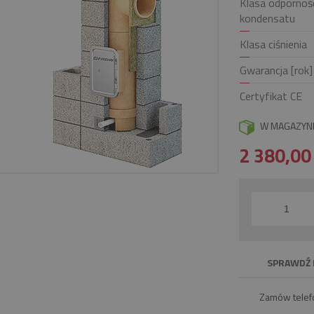
Klasa odpornośc
kondensatu
Klasa ciśnienia
Gwarancja [rok]
Certyfikat CE
W MAGAZYN
2 380,0
SPRAWDŹ 
Zamów telef