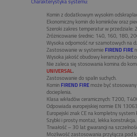
Charakterystyka systemu:
Komin z dodatkowym wysokim odskrapla
Ekonomiczny komin do kominków oraz piecó
Szeroki zakres temperatur w przedziale:
Zróżnicowanie średnic: 140, 160, 180, 20
Wysoka odporność rur szamotowych na d
Zastosowanie w systemie
FIREND FIRE
n
Wysoka jakość obudowy keramzyto-beto
Nie zaleca się stosowania komina do ko
UNIVERSAL
.
Zastosowanie do spalin suchych.
Komin
FIREND FIRE
może być stosowany w
docieplenia.
Klasa wkładów ceramicznych: T200, T40
Odpowiada europejskiej normie EN 13063
Europejski znak CE na kompletny system 
Szybki i prosty montaż, lekka konstrukcja.
Trwałość – 30 lat gwarancji na szczelnoś
Możliwość zastosowania przyłącza pod k