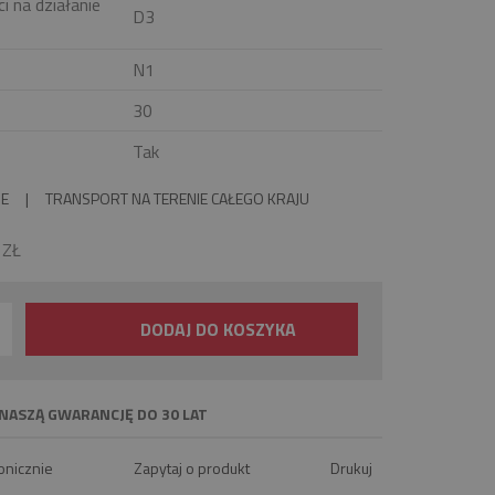
i na działanie
D3
N1
30
Tak
IE
|
TRANSPORT NA TERENIE CAŁEGO KRAJU
0
ZŁ
DODAJ DO KOSZYKA
NASZĄ GWARANCJĘ DO 30 LAT
onicznie
Zapytaj o produkt
Drukuj