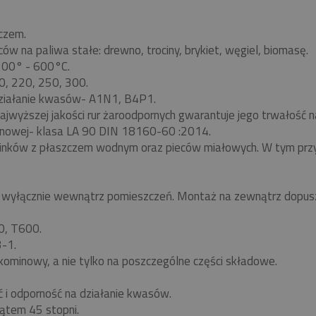
czem.
w na paliwa stałe: drewno, trociny, brykiet, węgiel, biomasę.
 200° - 600°C.
0, 220, 250, 300.
ziałanie kwasów- A1N1, B4P1.
ajwyższej jakości rur żaroodpornych gwarantuje jego trwałość
nowej- klasa LA 90 DIN 18160-60 :2014.
minków z płaszczem wodnym oraz pieców miałowych. W tym pr
yłącznie wewnątrz pomieszczeń. Montaż na zewnątrz dopuszc
0, T600.
-1.
kominowy, a nie tylko na poszczególne części składowe.
ć i odporność na działanie kwasów.
ątem 45 stopni.