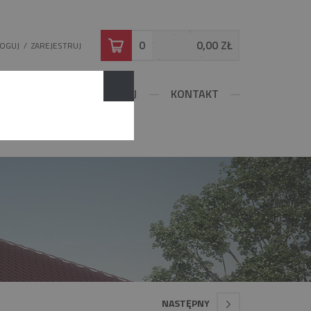
0
0,00 ZŁ
LOGUJ
/
ZAREJESTRUJ
DOWLANE
KONFIGURUJ
KONTAKT
NASTĘPNY