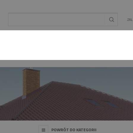
ZA
AL
OGRÓD
ENERGIA ODNAWIALNA
MAT. BU
POWRÓT DO KATEGORII