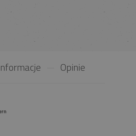
nformacje
Opinie
ern