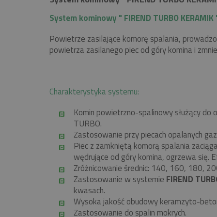
System kominowy " FIREND TURBO KERAMIK 
Powietrze zasilające komorę spalania, prowadz
powietrza zasilanego piec od góry komina i zmni
Charakterystyka systemu:
Komin powietrzno-spalinowy służący do o
TURBO.
Zastosowanie przy piecach opalanych ga
Piec z zamkniętą komorą spalania zacią
wędrujące od góry komina, ogrzewa się. E
Zróżnicowanie średnic: 140, 160, 180, 20
Zastosowanie w systemie
FIREND TURB
kwasach.
Wysoka jakość obudowy keramzyto-beto
Zastosowanie do spalin mokrych.