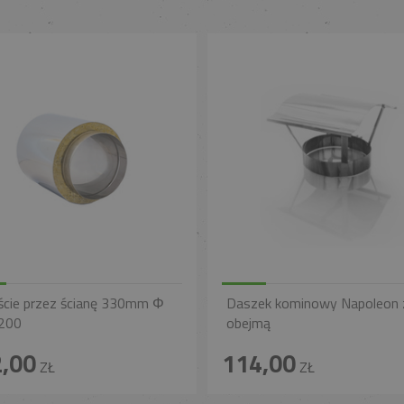
ście przez ścianę 330mm Φ
Daszek kominowy Napoleon 
200
obejmą
,00
114,00
ZŁ
ZŁ