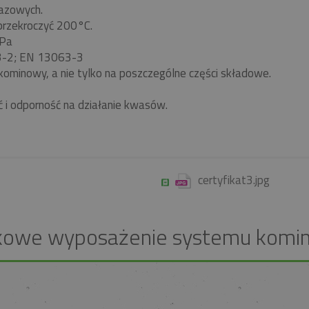
azowych.
 przekroczyć 200°C.
 Pa
63-2; EN 13063-3
kominowy, a nie tylko na poszczególne części składowe.
ć i odporność na działanie kwasów.
certyfikat3.jpg
kowe wyposażenie systemu komi