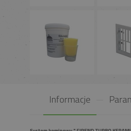
Informacje
Param
System kominowy " FIREND TURBO KERAMIK 