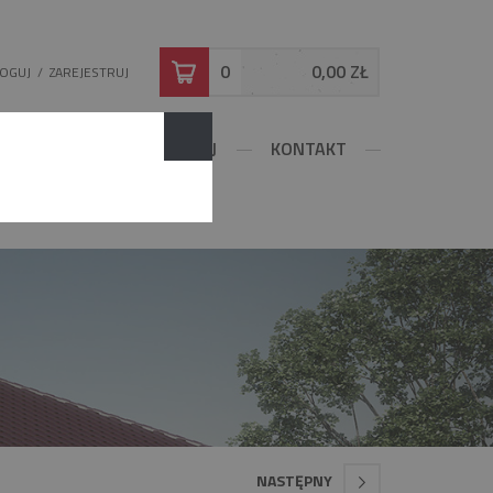
0
0,00 ZŁ
LOGUJ
/
ZAREJESTRUJ
DOWLANE
KONFIGURUJ
KONTAKT
NASTĘPNY