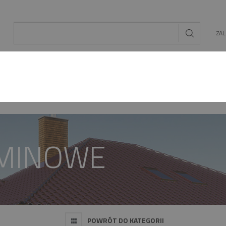
ZA
AL
OGRÓD
ENERGIA ODNAWIALNA
MAT. BU
OMINOWE
POWRÓT DO KATEGORII