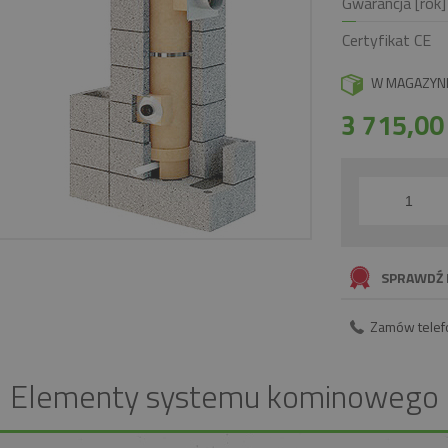
Gwarancja [rok]
Certyfikat CE
W MAGAZYN
3 715,0
SPRAWDŹ 
Zamów telef
Elementy systemu kominowego