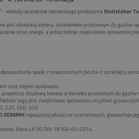
"
- wkłady ceramiczne niemieckiego producenta
Wolfshöher To
one jest obudową komina, strumieniem przeciwnym do gazów sp
ejszenie strat energii, a jednocześnie zwiększenie sprawności 
dprowadzania spalin z nowoczesnych pieców z zamkniętą komor
zem oraz olejem opałowym.
ga powietrze obudową komina w kierunku przeciwnym do gazów 
fektem tego jest zwiększenie sprawności urządzeń grzewczych o
0, 220, 250, 300.
O KERAMIK
najwyższej jakości rur szamotowych, gwarantuje jeg
nowej- klasa LA 90 DIN 18160-60 :2014.