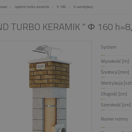
nowe
system turbo keramik
fi 160
0-wentylacji
END TURBO KERAMIK " Φ 160 h=8
System
Wysokość [m]
Średnica [mm]
Wentylacja [szt
Długość [cm]
Szerokość [cm]
Numer normy