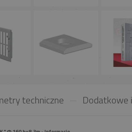
etry techniczne
Dodatkowe i
" Φ 160 h=8,3m - Informacje