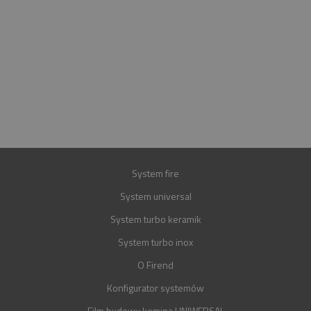
INFOLINIA
+48 697 100 643
E-MAIL
BIURO@FIREND.PL
GWARANCJA
30 LAT
System fire
System universal
System turbo keramik
System turbo inox
O Firend
Konfigurator systemów
Film budowy komina UNIWERSAL