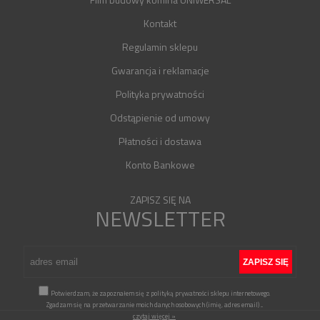
Kontakt
Regulamin sklepu
Gwarancja i reklamacje
Polityka prywatności
Odstąpienie od umowy
Płatności i dostawa
Konto Bankowe
ZAPISZ SIĘ NA
NEWSLETTER
Potwierdzam, że zapoznałem się z polityką prywatności sklepu internetowego.
Zgadzam się na przetwarzanie moich danych osobowych (imię, adres email)
...
czytaj więcej »