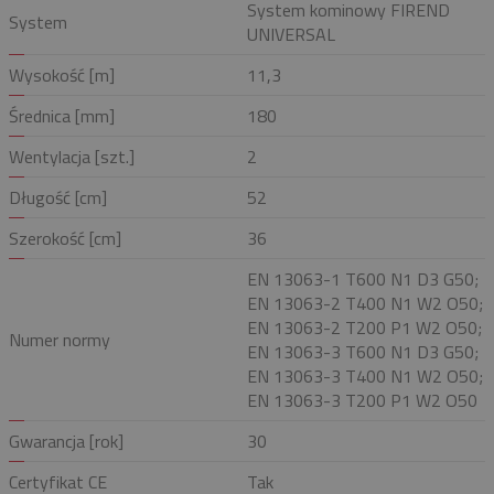
System kominowy FIREND
System
UNIVERSAL
Wysokość [m]
11,3
Średnica [mm]
180
Wentylacja [szt.]
2
Długość [cm]
52
Szerokość [cm]
36
EN 13063-1 T600 N1 D3 G50;
EN 13063-2 T400 N1 W2 O50;
EN 13063-2 T200 P1 W2 O50;
Numer normy
EN 13063-3 T600 N1 D3 G50;
EN 13063-3 T400 N1 W2 O50;
EN 13063-3 T200 P1 W2 O50
Gwarancja [rok]
30
Certyfikat CE
Tak