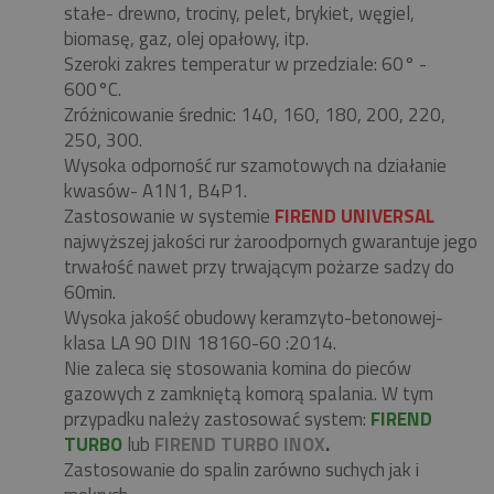
stałe- drewno, trociny, pelet, brykiet, węgiel,
biomasę, gaz, olej opałowy, itp.
Szeroki zakres temperatur w przedziale: 60° -
600°C.
Zróżnicowanie średnic: 140, 160, 180, 200, 220,
250, 300.
Wysoka odporność rur szamotowych na działanie
kwasów- A1N1, B4P1.
Zastosowanie w systemie
FIREND UNIVERSAL
najwyższej jakości rur żaroodpornych gwarantuje jego
trwałość nawet przy trwającym pożarze sadzy do
60min.
Wysoka jakość obudowy keramzyto-betonowej-
klasa LA 90 DIN 18160-60 :2014.
Nie zaleca się stosowania komina do pieców
gazowych z zamkniętą komorą spalania. W tym
przypadku należy zastosować system:
FIREND
TURBO
lub
FIREND TURBO INOX
.
Zastosowanie do spalin zarówno suchych jak i