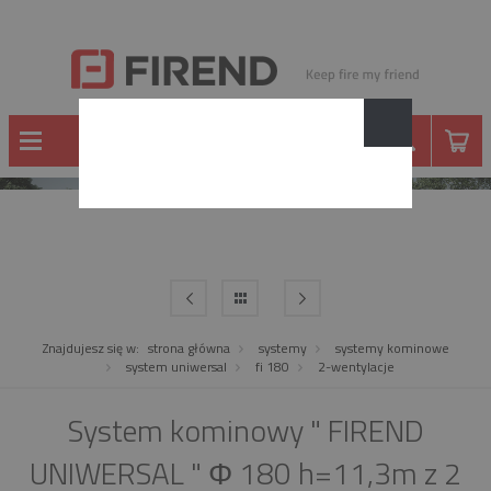
SYSTEMY KOMINOWE
Znajdujesz się w:
strona główna
systemy
systemy kominowe
system uniwersal
fi 180
2-wentylacje
System kominowy " FIREND
UNIWERSAL " Φ 180 h=11,3m z 2