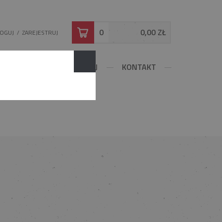
0
0,00 ZŁ
LOGUJ
/
ZAREJESTRUJ
DOWLANE
KONFIGURUJ
KONTAKT