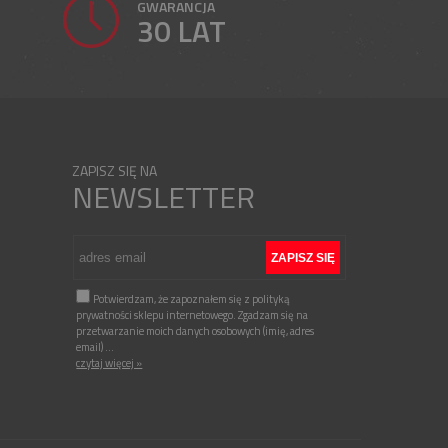
GWARANCJA
30 LAT
ZAPISZ SIĘ NA
NEWSLETTER
Potwierdzam, że zapoznałem się z polityką
prywatności sklepu internetowego. Zgadzam się na
przetwarzanie moich danych osobowych (imię, adres
email)
...
czytaj więcej »