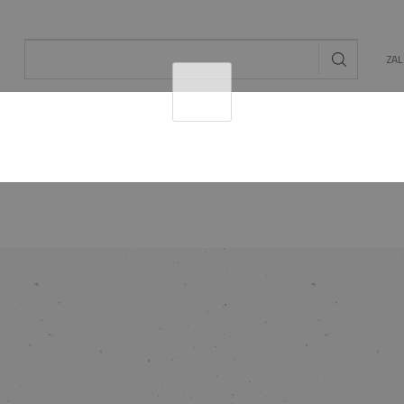
ZA
AL
OGRÓD
ENERGIA ODNAWIALNA
MAT. BU