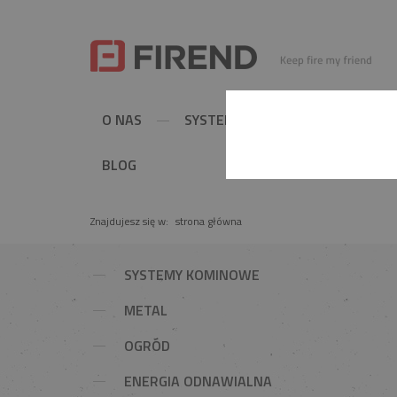
O NAS
SYSTEMY KOMINOWE
MET
BLOG
Znajdujesz się w:
strona główna
SYSTEMY KOMINOWE
METAL
OGRÓD
ENERGIA ODNAWIALNA