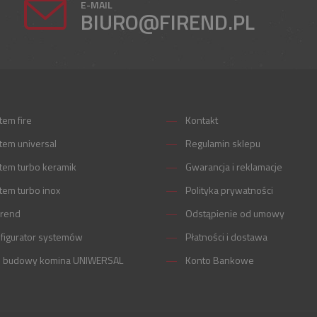
E-MAIL
BIURO@FIREND.PL
tem fire
Kontakt
tem universal
Regulamin sklepu
tem turbo keramik
Gwarancja i reklamacje
tem turbo inox
Polityka prywatności
irend
Odstąpienie od umowy
figurator systemów
Płatności i dostawa
m budowy komina UNIWERSAL
Konto Bankowe