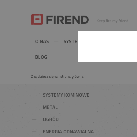
O NAS
SYSTEMY KOMINOWE
MET
BLOG
Znajdujesz się w:
strona główna
SYSTEMY KOMINOWE
METAL
OGRÓD
ENERGIA ODNAWIALNA