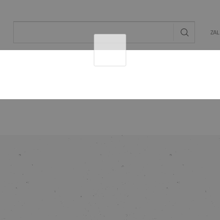
ZA
AL
OGRÓD
ENERGIA ODNAWIALNA
MAT. BU