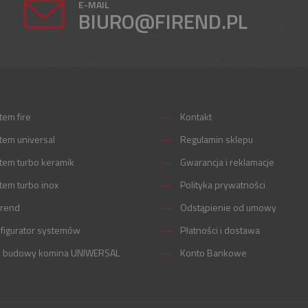
E-MAIL
BIURO@FIREND.PL
tem fire
Kontakt
tem universal
Regulamin sklepu
tem turbo keramik
Gwarancja i reklamacje
tem turbo inox
Polityka prywatności
irend
Odstąpienie od umowy
figurator systemów
Płatności i dostawa
m budowy komina UNIWERSAL
Konto Bankowe