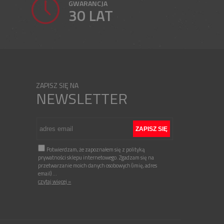
GWARANCJA
30 LAT
ZAPISZ SIĘ NA
NEWSLETTER
Potwierdzam, że zapoznałem się z polityką
prywatności sklepu internetowego. Zgadzam się na
przetwarzanie moich danych osobowych (imię, adres
email)
...
czytaj więcej »