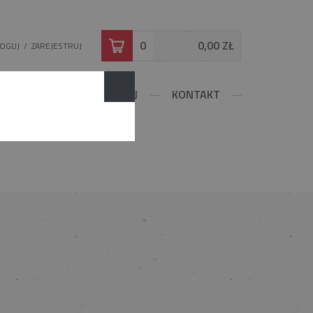
0
0,00 ZŁ
LOGUJ
/
ZAREJESTRUJ
DOWLANE
KONFIGURUJ
KONTAKT