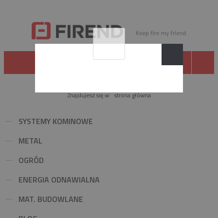
Znajdujesz się w:
strona główna
SYSTEMY KOMINOWE
METAL
OGRÓD
ENERGIA ODNAWIALNA
MAT. BUDOWLANE