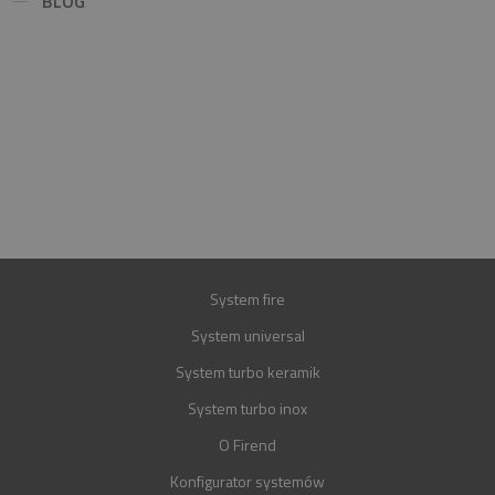
BLOG
INFOLINIA
+48 697 100 643
E-MAIL
BIURO@FIREND.PL
GWARANCJA
30 LAT
System fire
System universal
System turbo keramik
System turbo inox
O Firend
Konfigurator systemów