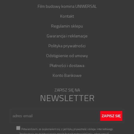
Film budowy komina UNIWERSAL
Kontakt
Regulamin sklepu
Gwarancja i reklamacje
Polityka prywatności
Odstąpienie od umowy
Płatności i dostawa
Konto Bankowe
ZAPISZ SIĘ NA
NEWSLETTER
Potwierdzam, że zapoznałem się z polityką prywatności sklepu internetowego.
Zgadzam się na przetwarzanie moich danych osobowych (imię, adres email)
...