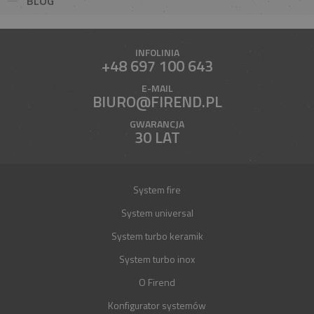
BLOG
INFOLINIA
+48 697 100 643
E-MAIL
BIURO@FIREND.PL
GWARANCJA
30 LAT
System fire
System universal
System turbo keramik
System turbo inox
O Firend
Konfigurator systemów