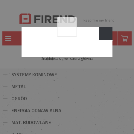
Znajdujesz się w:
strona główna
SYSTEMY KOMINOWE
METAL
OGRÓD
ENERGIA ODNAWIALNA
MAT. BUDOWLANE