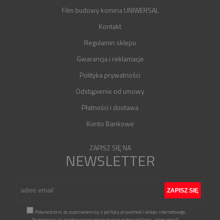
Film budowy komina UNIWERSAL
Kontakt
Regulamin sklepu
Gwarancja i reklamacje
Polityka prywatności
Odstąpienie od umowy
Płatności i dostawa
Konto Bankowe
ZAPISZ SIĘ NA
NEWSLETTER
Potwierdzam, że zapoznałem się z polityką prywatności sklepu internetowego.
Zgadzam się na przetwarzanie moich danych osobowych (imię, adres email)
...