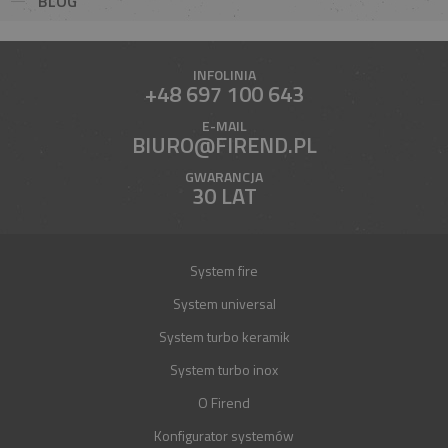
BLOG
INFOLINIA
+48 697 100 643
E-MAIL
BIURO@FIREND.PL
GWARANCJA
30 LAT
System fire
System universal
System turbo keramik
System turbo inox
O Firend
Konfigurator systemów