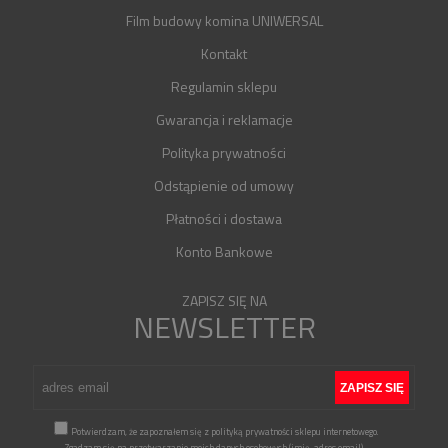
Film budowy komina UNIWERSAL
Kontakt
Regulamin sklepu
Gwarancja i reklamacje
Polityka prywatności
Odstąpienie od umowy
Płatności i dostawa
Konto Bankowe
ZAPISZ SIĘ NA
NEWSLETTER
Potwierdzam, że zapoznałem się z polityką prywatności sklepu internetowego.
Zgadzam się na przetwarzanie moich danych osobowych (imię, adres email)
...