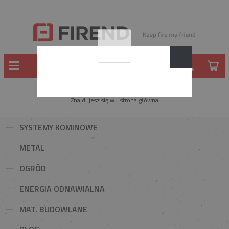
Znajdujesz się w:
strona główna
SYSTEMY KOMINOWE
METAL
OGRÓD
ENERGIA ODNAWIALNA
MAT. BUDOWLANE