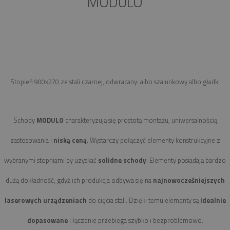
MODULO
Stopień 900x270 ze stali czarnej, odwracany: albo szalunkowy albo gładki
Schody
MODULO
charakteryzują się prostotą montażu, uniwersalnością
zastosowania i
niską ceną
. Wystarczy połączyć elementy konstrukcyjne z
wybranymi stopniami by uzyskać
solidne schody
. Elementy posiadają bardzo
dużą dokładność, gdyż ich produkcja odbywa się na
najnowocześniejszych
laserowych urządzeniach
do cięcia stali. Dzięki temu elementy są
idealnie
dopasowane
i łączenie przebiega szybko i bezproblemowo.