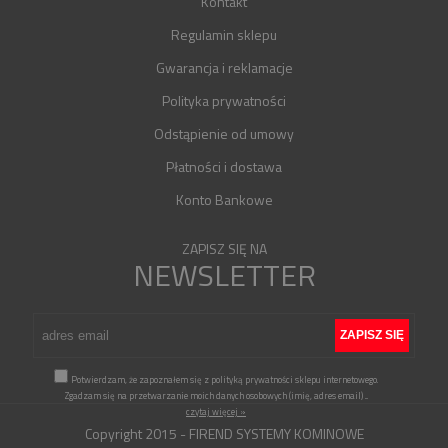
Kontakt
Regulamin sklepu
Gwarancja i reklamacje
Polityka prywatności
Odstąpienie od umowy
Płatności i dostawa
Konto Bankowe
ZAPISZ SIĘ NA
NEWSLETTER
Potwierdzam, że zapoznałem się z polityką prywatności sklepu internetowego.
Zgadzam się na przetwarzanie moich danych osobowych (imię, adres email)
...
czytaj więcej »
Copyright 2015 - FIREND SYSTEMY KOMINOWE