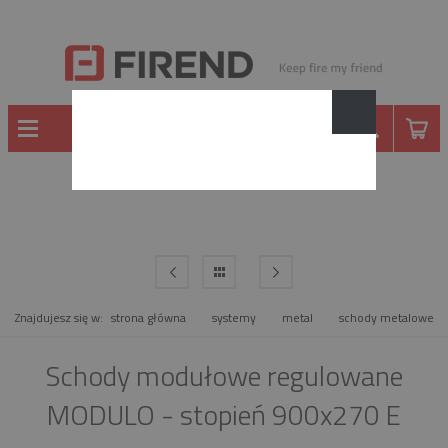
METAL
Znajdujesz się w:
strona główna
systemy
metal
schody metalowe
Schody modułowe regulowane
MODULO - stopień 900x270 E