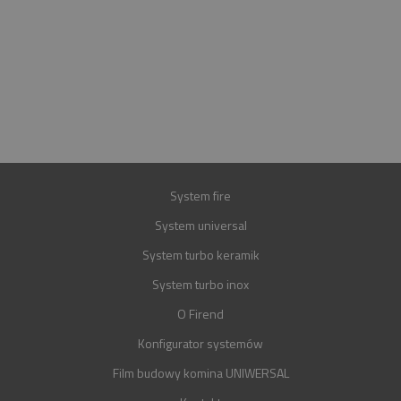
INFOLINIA
+48 697 100 643
E-MAIL
BIURO@FIREND.PL
GWARANCJA
30 LAT
System fire
System universal
System turbo keramik
System turbo inox
O Firend
Konfigurator systemów
Film budowy komina UNIWERSAL