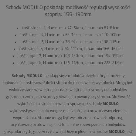
Schody MODULO posiadają możliwość regulacji wysokości
stopnia: 155-190mm
• ilość stopni: 3, H min-max 47-54cm, L max-min 83-81cm
• ilość stopni: 4, H min-max 63-73cm, L max-min 110-108cm
• ilość stopni: 5, H min-max 78-92cm, L max-min 138-135cm
• ilość stopni: 6, H min-max 94-111cm, L max-min 166-162cm
• ilość stopni: 7, H min-max 108-130cm, L max-min 194-190cm
• ilość stopni: 8, H min-max 125-149cm, L max-min 222-218cm
Schody MODULO
składają się z modułów dzięki którym możemy
optymalnie dostosować ilości stopni do oczekiwanej wysokości. Mogą być
wykorzystane wewnątrz jak i na zewnątrz jako schody do budynków
gospodarczych, jako schody główne, do piwnicy czy strychu. Możliwość
wykończenia stopni drewnem sprawia, iż schody
MODULO
wykorzystywane są do wnętrz mieszkań, jako nowoczesny element
wyposażenia. Stopnie mogą być wykończone również odporną,
ocynkowaną kratownicą. Jest to idealne rozwiązanie do budynków
gospodarczych, garaży czy piwnic. Dużym plusem schodów
MODULO
jest